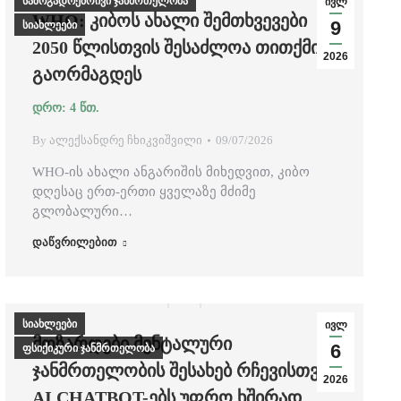
საზოგადოებრივი ჯანმრთელობა
ივლ
WHO: ᲙᲘᲑᲝᲡ ᲐᲮᲐᲚᲘ ᲨᲔᲛᲗᲮᲕᲔᲕᲔᲑᲘ
9
სიახლეები
2050 ᲬᲚᲘᲡᲗᲕᲘᲡ ᲨᲔᲡᲐᲫᲚᲝᲐ ᲗᲘᲗᲥᲛᲘᲡ
2026
ᲒᲐᲝᲠᲛᲐᲒᲓᲔᲡ
By
ალექსანდრე ჩხიკვიშვილი
09/07/2026
WHO-ის ახალი ანგარიშის მიხედვით, კიბო
დღესაც ერთ-ერთი ყველაზე მძიმე
გლობალური…
დაწვრილებით
სიახლეები
ივლ
ᲛᲝᲖᲐᲠᲓᲔᲑᲘ ᲛᲔᲜᲢᲐᲚᲣᲠᲘ
6
ფსიქიკური ჯანმრთელობა
ᲯᲐᲜᲛᲠᲗᲔᲚᲝᲑᲘᲡ ᲨᲔᲡᲐᲮᲔᲑ ᲠᲩᲔᲕᲘᲡᲗᲕᲘᲡ
2026
AI CHATBOT-ᲔᲑᲡ ᲣᲤᲠᲝ ᲮᲨᲘᲠᲐᲓ