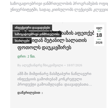
საზოგადოებრივი ჯანმრთელობის პროგრამების ოფიცრ
უნივერსიტეტში, სადაც კითხულობს ლექციებს კლვევი
ინფექციური დაავადებები
ივლ
ᲐᲨᲨ-ᲨᲘ ᲪᲘᲙᲚᲝᲡᲞᲝᲠᲘᲐᲖᲘᲡ ᲐᲤᲔᲗᲥᲔᲑᲐ
18
საზოგადოებრივი ჯანმრთელობა
ᲛᲔᲥᲡᲘᲙᲘᲓᲐᲜ ᲨᲔᲢᲐᲜᲘᲚ ᲡᲐᲚᲐᲗᲘᲡ
სიახლეები
2026
ᲤᲝᲗᲝᲚᲡ ᲓᲐᲣᲙᲐᲕᲨᲘᲠᲔᲡ
By
ალექსანდრე ჩხიკვიშვილი
18/07/2026
აშშ-ში მიმდინარე მასშტაბური ნაწლავური
ინფექციის გამოძიებამ კონკრეტული
პროდუქტი გამოამჟღავნა: დაავადებათა…
დაწვრილებით