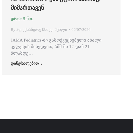
ᲛᲘᲛᲐᲠᲗᲐᲕᲔᲜ
By
ალექსანდრე ჩხიკვიშვილი
06/07/2026
JAMA Pediatrics-ში გამოქვეყნებული ახალი
კვლევის მიხედვით, აშშ-ში 12-დან 21
წლამდე…
დაწვრილებით