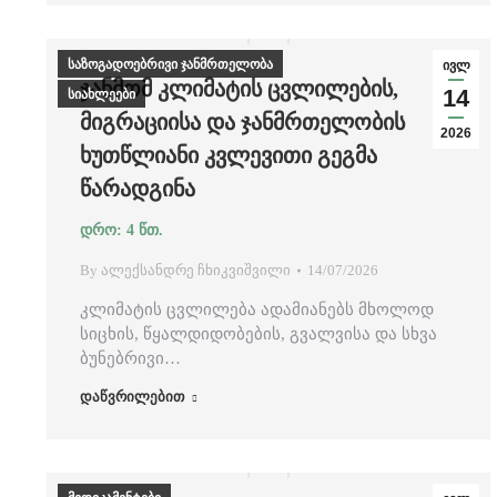
საზოგადოებრივი ჯანმრთელობა
ივლ
ᲯᲐᲜᲛᲝᲛ ᲙᲚᲘᲛᲐᲢᲘᲡ ᲪᲕᲚᲘᲚᲔᲑᲘᲡ,
14
სიახლეები
ᲛᲘᲒᲠᲐᲪᲘᲘᲡᲐ ᲓᲐ ᲯᲐᲜᲛᲠᲗᲔᲚᲝᲑᲘᲡ
2026
ᲮᲣᲗᲬᲚᲘᲐᲜᲘ ᲙᲕᲚᲔᲕᲘᲗᲘ ᲒᲔᲒᲛᲐ
ᲬᲐᲠᲐᲓᲒᲘᲜᲐ
By
ალექსანდრე ჩხიკვიშვილი
14/07/2026
კლიმატის ცვლილება ადამიანებს მხოლოდ
სიცხის, წყალდიდობების, გვალვისა და სხვა
ბუნებრივი…
დაწვრილებით