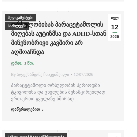
მედიკამენტები
ივლ
ᲝᲠᲡᲣᲚᲝᲑᲘᲡᲐᲡ ᲞᲐᲠᲐᲪᲔᲢᲐᲛᲝᲚᲘᲡ
12
სიახლეები
ᲛᲘᲦᲔᲑᲐᲡ ᲐᲣᲢᲘᲖᲛᲡᲐ ᲓᲐ ADHD-ᲡᲗᲐᲜ
2026
ᲛᲘᲖᲔᲖᲝᲑᲠᲘᲕᲘ ᲙᲐᲕᲨᲘᲠᲘ ᲐᲠ
ᲐᲦᲛᲝᲐᲩᲜᲓᲐ
By
ალექსანდრე ჩხიკვიშვილი
12/07/2026
პარაცეტამოლი ორსულობის პერიოდში
ტკივილისა და ცხელების შესამცირებლად
ერთ-ერთი ყველაზე ხშირად…
დაწვრილებით