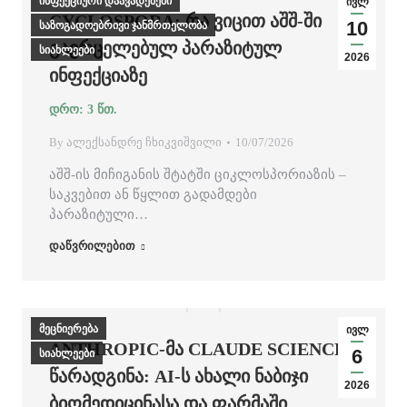
ინფექციური დაავადებები
ივლ
CYCLOSPORA: ᲠᲐ ᲕᲘᲪᲘᲗ ᲐᲨᲨ-ᲨᲘ
10
საზოგადოებრივი ჯანმრთელობა
ᲒᲐᲕᲠᲪᲔᲚᲔᲑᲣᲚ ᲞᲐᲠᲐᲖᲘᲢᲣᲚ
სიახლეები
2026
ᲘᲜᲤᲔᲥᲪᲘᲐᲖᲔ
By
ალექსანდრე ჩხიკვიშვილი
10/07/2026
აშშ-ის მიჩიგანის შტატში ციკლოსპორიაზის –
საკვებით ან წყლით გადამდები
პარაზიტული…
დაწვრილებით
მეცნიერება
ივლ
ANTHROPIC-ᲛᲐ CLAUDE SCIENCE
6
სიახლეები
ᲬᲐᲠᲐᲓᲒᲘᲜᲐ: AI-Ს ᲐᲮᲐᲚᲘ ᲜᲐᲑᲘᲯᲘ
2026
ᲑᲘᲝᲛᲔᲓᲘᲪᲘᲜᲐᲡᲐ ᲓᲐ ᲤᲐᲠᲛᲐᲨᲘ