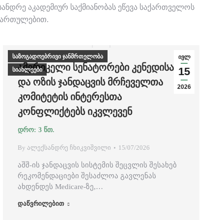
ანდრე აკადემიურ საქმიანობას ეწევა საქართველოს
იმართულებით.
საზოგადოებრივი ჯანმრთელობა
ივლ
ᲐᲛᲔᲠᲘᲙᲔᲚᲘ ᲡᲔᲜᲐᲢᲝᲠᲔᲑᲘ ᲙᲔᲜᲔᲓᲘᲡᲐ
15
სიახლეები
ᲓᲐ ᲝᲖᲘᲡ ᲯᲐᲜᲓᲐᲪᲕᲘᲡ ᲛᲠᲩᲔᲕᲔᲚᲗᲐ
2026
ᲙᲝᲛᲘᲢᲔᲢᲘᲡ ᲘᲜᲢᲔᲠᲔᲡᲗᲐ
ᲙᲝᲜᲤᲚᲘᲥᲢᲔᲑᲡ ᲘᲙᲕᲚᲔᲕᲔᲜ
By
ალექსანდრე ჩხიკვიშვილი
15/07/2026
აშშ-ის ჯანდაცვის სისტემის შეცვლის შესახებ
რეკომენდაციები შესაძლოა გავლენას
ახდენდეს Medicare-ზე,…
დაწვრილებით