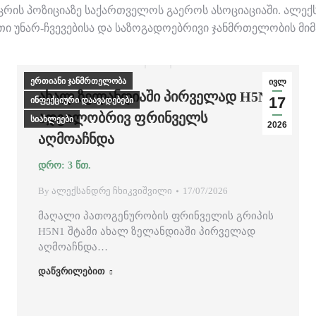
ის პოზიციაზე საქართველოს გაეროს ასოციაციაში. ალექს
თი უნარ-ჩვევებისა და საზოგადოებრივი ჯანმრთელობის მ
ერთიანი ჯანმრთელობა
ივლ
ᲐᲮᲐᲚ ᲖᲔᲚᲐᲜᲓᲘᲐᲨᲘ ᲞᲘᲠᲕᲔᲚᲐᲓ H5N1
17
ინფექციური დაავადებები
ᲐᲓᲒᲘᲚᲝᲑᲠᲘᲕ ᲤᲠᲘᲜᲕᲔᲚᲡ
სიახლეები
2026
ᲐᲦᲛᲝᲐᲩᲜᲓᲐ
By
ალექსანდრე ჩხიკვიშვილი
17/07/2026
მაღალი პათოგენურობის ფრინველის გრიპის
H5N1 შტამი ახალ ზელანდიაში პირველად
აღმოაჩნდა…
დაწვრილებით