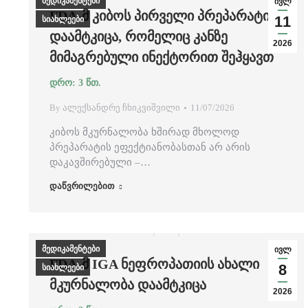
მედიკამენტები
ივლ
FDA-Მ ᲙᲘᲑᲝᲡ ᲞᲘᲠᲕᲔᲚᲘ ᲞᲠᲔᲞᲐᲠᲐᲢᲘ
11
სიახლეები
ᲓᲐᲐᲛᲢᲙᲘᲪᲐ, ᲠᲝᲛᲔᲚᲘᲪ ᲙᲐᲜᲖᲔ
2026
ᲛᲘᲛᲐᲒᲠᲔᲑᲣᲚᲘ ᲘᲜᲔᲥᲢᲝᲠᲘᲗ ᲨᲔᲰᲧᲐᲕᲗ
By
ალექსანდრე ჩხიკვიშვილი
11/07/2026
კიბოს მკურნალობა ხშირად მხოლოდ
პრეპარატის ეფექტიანობასთან არ არის
დაკავშირებული –…
დაწვრილებით
მედიკამენტები
ივლ
FDA-Მ IGA ᲜᲔᲤᲠᲝᲞᲐᲗᲘᲘᲡ ᲐᲮᲐᲚᲘ
8
სიახლეები
ᲛᲙᲣᲠᲜᲐᲚᲝᲑᲐ ᲓᲐᲐᲛᲢᲙᲘᲪᲐ
2026