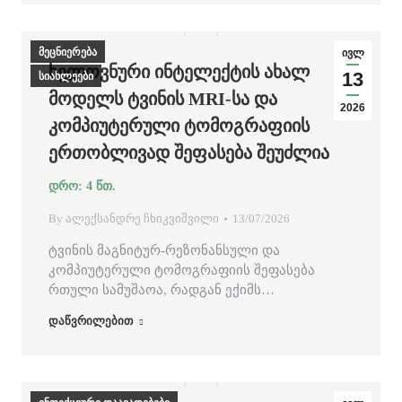
მეცნიერება
ივლ
ᲮᲔᲚᲝᲕᲜᲣᲠᲘ ᲘᲜᲢᲔᲚᲔᲥᲢᲘᲡ ᲐᲮᲐᲚ
13
სიახლეები
ᲛᲝᲓᲔᲚᲡ ᲢᲕᲘᲜᲘᲡ MRI-ᲡᲐ ᲓᲐ
2026
ᲙᲝᲛᲞᲘᲣᲢᲔᲠᲣᲚᲘ ᲢᲝᲛᲝᲒᲠᲐᲤᲘᲘᲡ
ᲔᲠᲗᲝᲑᲚᲘᲕᲐᲓ ᲨᲔᲤᲐᲡᲔᲑᲐ ᲨᲔᲣᲫᲚᲘᲐ
By
ალექსანდრე ჩხიკვიშვილი
13/07/2026
ტვინის მაგნიტურ-რეზონანსული და
კომპიუტერული ტომოგრაფიის შეფასება
რთული სამუშაოა, რადგან ექიმს…
დაწვრილებით