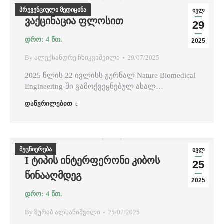
პრევენციული მედიცინა
ივლ
ᲕᲐᲥᲪᲘᲜᲐᲪᲘᲐ ᲤᲚᲝᲡᲘᲗ
29
2025
By
ალექსანდრე ჩხიკვიშვილი
29/07/2025
2025 წლის 22 ივლისს ჟურნალ Nature Biomedical
Engineering-ში გამოქვეყნებულ ახალ…
დაწვრილებით
მეცნიერება
ივლ
I ᲢᲘᲞᲘᲡ ᲘᲜᲢᲔᲠᲤᲔᲠᲝᲜᲘ ᲙᲘᲑᲝᲡ
25
ᲬᲘᲜᲐᲐᲦᲛᲓᲔᲒ
2025
By
ზურაბ ალხანიშვილი
25/07/2025