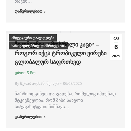
თავის…
დაწვრილებით
ინფექციური დაავადებები
აგვ
ᲩᲘᲙᲣᲜᲒᲣᲜᲘᲐ: “ᲛᲝᲮᲠᲘᲚᲘ ᲙᲐᲪᲘ“ –
6
საზოგადოებრივი ჯანმრთელობა
ᲠᲝᲒᲝᲠ ᲘᲥᲪᲐ ᲢᲠᲝᲞᲘᲙᲣᲚᲘ ᲕᲘᲠᲣᲡᲘ
2025
ᲒᲚᲝᲑᲐᲚᲣᲠ ᲡᲐᲤᲠᲗᲮᲔᲓ
By
ზურაბ ალხანიშვილი
06/08/2025
წარმოიდგინეთ დაავადება, რომელიც იმდენად
მტკივნეულია, რომ მისი სახელი
სიტყვასიტყვით ნიშნავს…
დაწვრილებით