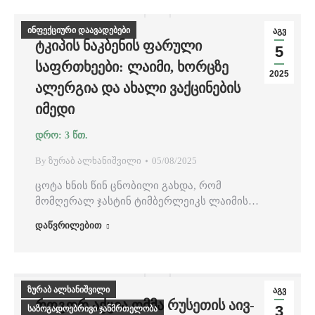
ინფექციური დაავადებები
აგვ
ᲢᲙᲘᲞᲘᲡ ᲜᲐᲙᲑᲔᲜᲘᲡ ᲤᲐᲠᲣᲚᲘ
5
ᲡᲐᲤᲠᲗᲮᲔᲔᲑᲘ: ᲚᲐᲘᲛᲘ, ᲮᲝᲠᲪᲖᲔ
2025
ᲐᲚᲔᲠᲒᲘᲐ ᲓᲐ ᲐᲮᲐᲚᲘ ᲕᲐᲥᲪᲘᲜᲔᲑᲘᲡ
ᲘᲛᲔᲓᲘ
By
ზურაბ ალხანიშვილი
05/08/2025
ცოტა ხნის წინ ცნობილი გახდა, რომ
მომღერალ ჯასტინ ტიმბერლეიკს ლაიმის…
დაწვრილებით
ზურაბ ალხანიშვილი
აგვ
ᲠᲝᲒᲝᲠ ᲐᲥᲪᲘᲐ ᲝᲛᲛᲐ ᲠᲣᲡᲔᲗᲘᲡ ᲐᲘᲕ-
3
საზოგადოებრივი ჯანმრთელობა