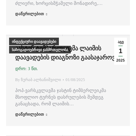
ძლიერი, ხორცისმჭამელი მონადირე,…
დაწვრილებით
ინფექციური დაავადებები
აგვ
ᲯᲐᲡᲢᲘᲜ ᲢᲘᲛᲑᲔᲠᲚᲔᲘᲙᲛᲐ ᲚᲐᲘᲛᲘᲡ
1
საზოგადოებრივი ჯანმრთელობა
ᲓᲐᲐᲕᲐᲓᲔᲑᲘᲡ ᲓᲘᲐᲒᲜᲝᲖᲘ ᲒᲐᲐᲡᲐᲯᲐᲠᲝᲕᲐ
2025
By
ზურაბ ალხანიშვილი
01/08/2025
პოპ-ვარსკვლავმა ჯასტინ ტიმბერლეიკმა
მსოფლიო ტურნეს დასრულების შემდეგ
განაცხადა, რომ ლაიმის…
დაწვრილებით