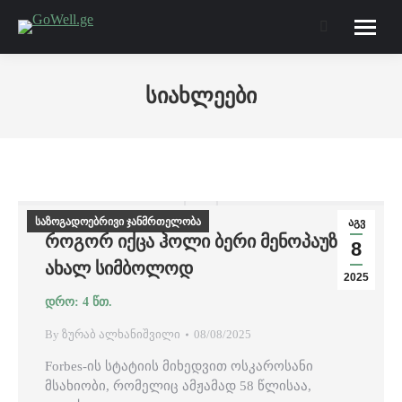
Search:
სიახლეები
საზოგადოებრივი ჯანმრთელობა
აგვ
ᲠᲝᲒᲝᲠ ᲘᲥᲪᲐ ᲰᲝᲚᲘ ᲑᲔᲠᲘ ᲛᲔᲜᲝᲞᲐᲣᲖᲘᲡ
8
ᲐᲮᲐᲚ ᲡᲘᲛᲑᲝᲚᲝᲓ
2025
By
ზურაბ ალხანიშვილი
08/08/2025
Forbes-ის სტატიის მიხედვით ოსკაროსანი
მსახიობი, რომელიც ამჟამად 58 წლისაა,