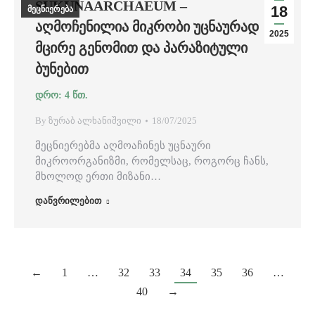
SUKUNAARCHAEUM –
18
მეცნიერება
ᲐᲦᲛᲝᲩᲔᲜᲘᲚᲘᲐ ᲛᲘᲙᲠᲝᲑᲘ ᲣᲪᲜᲐᲣᲠᲐᲓ
2025
ᲛᲪᲘᲠᲔ ᲒᲔᲜᲝᲛᲘᲗ ᲓᲐ ᲞᲐᲠᲐᲖᲘᲢᲣᲚᲘ
ᲑᲣᲜᲔᲑᲘᲗ
By
ზურაბ ალხანიშვილი
18/07/2025
მეცნიერებმა აღმოაჩინეს უცნაური
მიკროორგანიზმი, რომელსაც, როგორც ჩანს,
მხოლოდ ერთი მიზანი…
დაწვრილებით
←
1
…
32
33
34
35
36
…
40
→