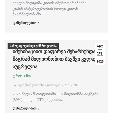
ახალი მიდგომა კიბოს იმუნოთერაპიაში: I
ტიპის ინტერფერონის როლი კიბოს
მკურნალობაში…
დაწვრილებით
საზოგადოებრივი ჯანმრთელობა
ივლ
ᲘᲛᲣᲜᲘᲖᲐᲪᲘᲘᲗ ᲓᲐᲤᲐᲠᲕᲐ ᲨᲔᲜᲐᲠᲩᲣᲜᲓᲐ,
21
ᲛᲐᲒᲠᲐᲛ ᲛᲘᲚᲘᲝᲜᲝᲑᲘᲗ ᲑᲐᲕᲨᲕᲘ ᲙᲕᲚᲐᲕ
2025
ᲐᲣᲪᲠᲔᲚᲘᲐ
By
ალექსანდრე ჩხიკვიშვილი
21/07/2025
2024 წელს მსოფლიოში 115 მილიონმა ბავშვმა
(89%) მიიღო DTP ვაქცინის…
დაწვრილებით