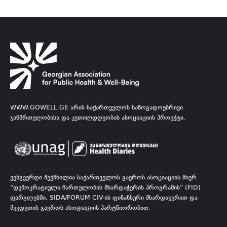
WWW.GOWELL.GE ᲐᲠᲘᲡ ᲡᲐᲥᲐᲠᲗᲕᲔᲚᲝᲡ ᲡᲐᲖᲝᲒᲐᲓᲝᲔᲑᲠᲘᲕᲘ
ᲯᲐᲜᲛᲠᲗᲔᲚᲝᲑᲘᲡᲐ ᲓᲐ ᲙᲔᲗᲘᲚᲓᲦᲔᲝᲑᲘᲡ ᲐᲡᲝᲪᲘᲐᲪᲘᲘᲡ ᲞᲠᲝᲔᲥᲢᲘ.
ᲕᲔᲑᲒᲕᲔᲠᲓᲘ ᲨᲔᲥᲛᲜᲘᲚᲘᲐ ᲡᲐᲥᲐᲠᲗᲕᲔᲚᲝᲡ ᲒᲐᲔᲠᲝᲡ ᲐᲡᲝᲪᲘᲐᲪᲘᲘᲡ ᲛᲘᲔᲠ
“ᲓᲔᲛᲝᲙᲠᲐᲢᲘᲣᲚᲘ ᲩᲐᲠᲗᲣᲚᲝᲑᲘᲡ ᲛᲮᲐᲠᲓᲐᲭᲔᲠᲘᲡ ᲞᲠᲝᲒᲠᲐᲛᲘᲡ” (FID)
ᲤᲐᲠᲒᲚᲔᲑᲨᲘ, SIDA/FORUM CIV-ᲘᲡ ᲤᲘᲜᲐᲜᲡᲣᲠᲘ ᲛᲮᲐᲠᲓᲐᲭᲔᲠᲘᲗ ᲓᲐ
ᲨᲕᲔᲓᲔᲗᲘᲡ ᲒᲐᲔᲠᲝᲡ ᲐᲡᲝᲪᲘᲐᲪᲘᲘᲡ ᲞᲐᲠᲢᲜᲘᲝᲠᲝᲑᲘᲗ.