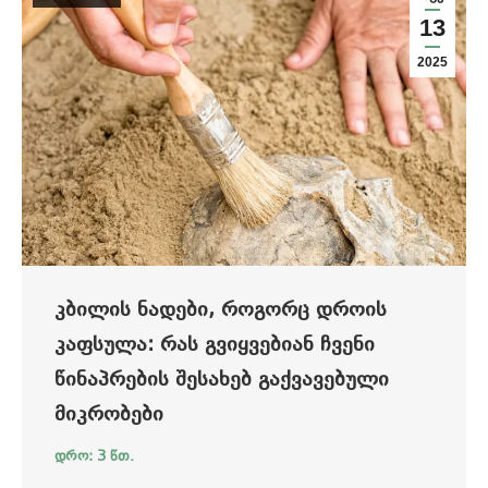
13
2025
ᲙᲑᲘᲚᲘᲡ ᲜᲐᲓᲔᲑᲘ, ᲠᲝᲒᲝᲠᲪ ᲓᲠᲝᲘᲡ
ᲙᲐᲤᲡᲣᲚᲐ: ᲠᲐᲡ ᲒᲕᲘᲧᲕᲔᲑᲘᲐᲜ ᲩᲕᲔᲜᲘ
ᲬᲘᲜᲐᲞᲠᲔᲑᲘᲡ ᲨᲔᲡᲐᲮᲔᲑ ᲒᲐᲥᲕᲐᲕᲔᲑᲣᲚᲘ
ᲛᲘᲙᲠᲝᲑᲔᲑᲘ