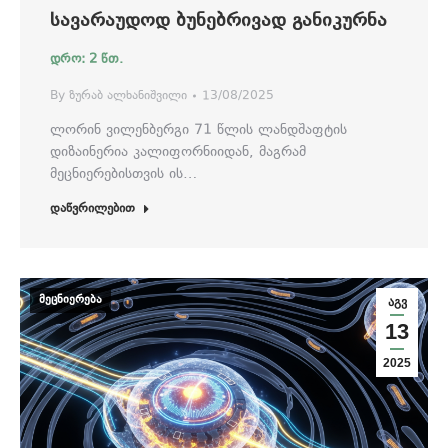
ᲡᲐᲕᲐᲠᲐᲣᲓᲝᲓ ᲑᲣᲜᲔᲑᲠᲘᲕᲐᲓ ᲒᲐᲜᲘᲙᲣᲠᲜᲐ
By
ზურაბ ალხანიშვილი
13/08/2025
ლორინ ვილენბერგი 71 წლის ლანდშაფტის
დიზაინერია კალიფორნიიდან, მაგრამ
მეცნიერებისთვის ის…
დაწვრილებით
მეცნიერება
აგვ
13
2025