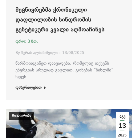
ᲛᲔᲪᲜᲘᲔᲠᲔᲑᲛᲐ ᲥᲠᲝᲜᲘᲙᲣᲚᲘ
ᲓᲐᲦᲚᲘᲚᲝᲑᲘᲡ ᲡᲘᲜᲓᲠᲝᲛᲘᲡ
ᲒᲔᲜᲔᲢᲘᲙᲣᲠᲘ ᲙᲕᲐᲚᲘ ᲐᲦᲛᲝᲐᲩᲘᲜᲔᲡ
By
ზურაბ ალხანიშვილი
13/08/2025
წარმოიდგინეთ დაავადება, რომელიც თქვენს
ენერგიას სრულად გაცლით, გონებას “ნისლში”
ხვევს…
დაწვრილებით
მეცნიერება
აგვ
13
2025