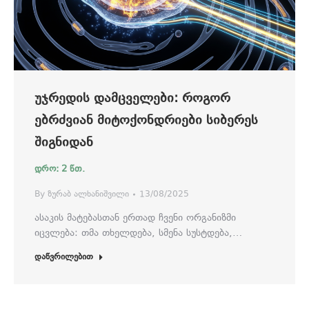
ᲣᲯᲠᲔᲓᲘᲡ ᲓᲐᲛᲪᲕᲔᲚᲔᲑᲘ: ᲠᲝᲒᲝᲠ
ᲔᲑᲠᲫᲕᲘᲐᲜ ᲛᲘᲢᲝᲥᲝᲜᲓᲠᲘᲔᲑᲘ ᲡᲘᲑᲔᲠᲔᲡ
ᲨᲘᲒᲜᲘᲓᲐᲜ
By
ზურაბ ალხანიშვილი
13/08/2025
ასაკის მატებასთან ერთად ჩვენი ორგანიზმი
იცვლება: თმა თხელდება, სმენა სუსტდება,…
დაწვრილებით