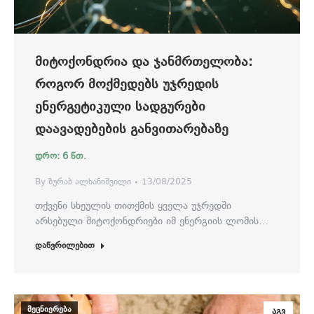
ᲛᲘᲢᲝᲥᲝᲜᲓᲠᲘᲐ ᲓᲐ ᲯᲐᲜᲛᲠᲗᲔᲚᲝᲑᲐ:
ᲠᲝᲒᲝᲠ ᲛᲝᲥᲛᲔᲓᲔᲑᲡ ᲣᲯᲠᲔᲓᲘᲡ
ᲔᲜᲔᲠᲒᲔᲢᲘᲙᲣᲚᲘ ᲡᲐᲓᲒᲣᲠᲔᲑᲘ
ᲓᲐᲐᲕᲐᲓᲔᲑᲔᲑᲘᲡ ᲒᲐᲜᲕᲘᲗᲐᲠᲔᲑᲐᲖᲔ
By
ზურაბ ალხანიშვილი
13/08/2025
თქვენი სხეულის თითქმის ყველა უჯრედში
არსებული მიტოქონდრიები იმ ენერგიის ლომის…
დაწვრილებით
მეცნიერება
აგვ