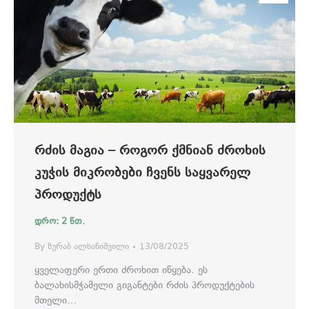
ᲠᲫᲘᲡ ᲛᲐᲒᲘᲐ – ᲠᲝᲒᲝᲠ ᲥᲛᲜᲘᲐᲜ ᲫᲠᲝᲮᲘᲡ
ᲙᲣᲭᲘᲡ ᲛᲘᲙᲠᲝᲑᲔᲑᲘ ᲩᲕᲔᲜᲡ ᲡᲐᲧᲕᲐᲠᲔᲚ
ᲞᲠᲝᲓᲣᲥᲢᲡ
By
ზურაბ ალხანიშვილი
13/08/2025
ყველაფერი ერთი ძროხით იწყება. ეს
ბალახისმჭამელი გიგანტები რძის პროდუქტების
მთელი…