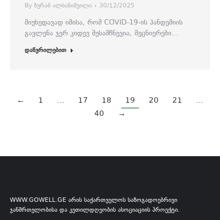
By
ზურაბ ალხანიშვილი
30/12/2025
მიუხედავად იმისა, რომ COVID-19-ის პანდემიის
გავლენა ჯერ კიდევ შესამჩნევია, მეცნიერები…
დაწვრილებით
←
1
…
17
18
19
20
21
…
40
→
WWW.GOWELL.GE ᲐᲠᲘᲡ ᲡᲐᲥᲐᲠᲗᲕᲔᲚᲝᲡ ᲡᲐᲖᲝᲒᲐᲓᲝᲔᲑᲠᲘᲕᲘ
ᲯᲐᲜᲛᲠᲗᲔᲚᲝᲑᲘᲡᲐ ᲓᲐ ᲙᲔᲗᲘᲚᲓᲦᲔᲝᲑᲘᲡ ᲐᲡᲝᲪᲘᲐᲪᲘᲘᲡ ᲞᲠᲝᲔᲥᲢᲘ.