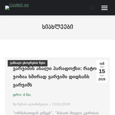
Search:
სიახლეები
ჯანსაღი ცხოვრების წესი
იან
ᲕᲐᲠᲯᲘᲨᲘᲡ ᲐᲮᲐᲚᲘ ᲞᲐᲠᲐᲓᲝᲥᲡᲘ: ᲠᲐᲢᲝᲛ
15
ᲯᲝᲑᲘᲐ ᲮᲨᲘᲠᲐᲓ ᲕᲐᲠᲯᲘᲨᲘ ᲓᲘᲓᲮᲐᲜᲡ
2026
ᲕᲐᲠᲯᲘᲨᲡ
By
ზურაბ ალხანიშვილი
15/01/2026
“ორშაბათიდან ვიწყებ“, “შაბათს მთელი კვირისას