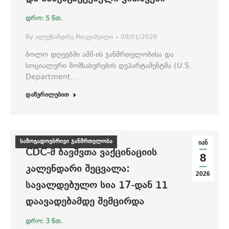
By
ალექსანდრე ჩხიკვიშვილი
09/01/2026
ბოლო დღეებში აშშ-ის ჯანმრთელობისა და
სოციალური მომსახურების დეპარტამენტმა (U.S.
Department…
დაწვრილებით
საზოგადოებრივი ჯანმრთელობა
იან
CDC-Მ ᲑᲐᲕᲨᲕᲗᲐ ᲕᲐᲥᲪᲘᲜᲐᲪᲘᲘᲡ
8
ᲙᲐᲚᲔᲜᲓᲐᲠᲘ ᲨᲔᲪᲕᲐᲚᲐ:
2026
ᲡᲐᲕᲐᲚᲓᲔᲑᲣᲚᲝ ᲡᲘᲐ 17-ᲓᲐᲜ 11
ᲓᲐᲐᲕᲐᲓᲔᲑᲐᲛᲓᲔ ᲨᲔᲛᲪᲘᲠᲓᲐ