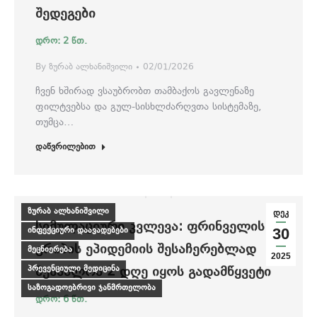
ᲨᲔᲓᲔᲒᲔᲑᲘ
By
ზურაბ ალხანიშვილი
02/01/2026
ჩვენ ხშირად ვსაუბრობთ თამბაქოს გავლენაზე
ფილტვებსა და გულ-სისხლძარღვთა სისტემაზე,
თუმცა…
დაწვრილებით
ზურაბ ალხანიშვილი
დეკ
ᲡᲘᲛᲣᲚᲐᲪᲘᲣᲠᲘ ᲙᲕᲚᲔᲕᲐ: ᲤᲠᲘᲜᲕᲔᲚᲘᲡ
ინფექციური დაავადებები
30
ᲒᲠᲘᲞᲘᲡ ᲔᲞᲘᲓᲔᲛᲘᲘᲡ ᲨᲔᲡᲐᲩᲔᲠᲔᲑᲚᲐᲓ
მეცნიერება
2025
ᲨᲔᲡᲐᲫᲚᲝᲐ 2 ᲓᲦᲔ ᲘᲧᲝᲡ ᲒᲐᲓᲐᲛᲬᲧᲕᲔᲢᲘ
პრევენციული მედიცინა
საზოგადოებრივი ჯანმრთელობა