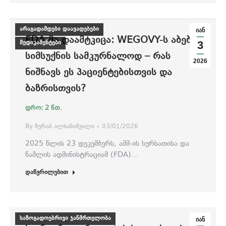
არაგადამდები დაავადებები
იან
FDA-ᲛᲐ ᲓᲐᲐᲛᲢᲙᲘᲪᲐ: WEGOVY-Ს ᲐᲑᲔᲑᲘ
მედიკამენტები
3
ᲡᲘᲛᲡᲣᲥᲜᲘᲡ ᲡᲐᲛᲙᲣᲠᲜᲐᲚᲝᲓ – ᲠᲐᲡ
2026
ᲜᲘᲨᲜᲐᲕᲡ ᲔᲡ ᲞᲐᲪᲘᲔᲜᲢᲔᲑᲘᲡᲗᲕᲘᲡ ᲓᲐ
ᲑᲐᲖᲠᲘᲡᲗᲕᲘᲡ?
By
ზურაბ ალხანიშვილი
03/01/2026
2025 წლის 23 დეკემბერს, აშშ-ის სურსათისა და
წამლის ადმინისტრაციამ (FDA)…
დაწვრილებით
საზოგადოებრივი ჯანმრთელობა
იან