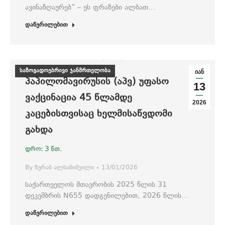
ავინაზღაურებ“ – ეს ფრაზები ალბათ…
დაწვრილებით
საზოგადოებრივი ჯანმრთელობა
იან
ᲞᲐᲞᲘᲚᲝᲛᲐᲕᲘᲠᲣᲡᲘᲡ (ᲐᲞᲕ) ᲣᲤᲐᲡᲝ
13
ᲕᲐᲥᲪᲘᲜᲐᲪᲘᲐ 45 ᲬᲚᲐᲛᲓᲔ
2026
ᲙᲐᲪᲔᲑᲘᲡᲗᲕᲘᲡᲐᲪ ᲮᲔᲚᲛᲘᲡᲐᲬᲕᲓᲝᲛᲘ
ᲒᲐᲮᲓᲐ
By
ზურაბ ალხანიშვილი
13/01/2026
საქართველოს მთავრობის 2025 წლის 31
დეკემბრის N655 დადგენილებით, 2026 წლის…
დაწვრილებით