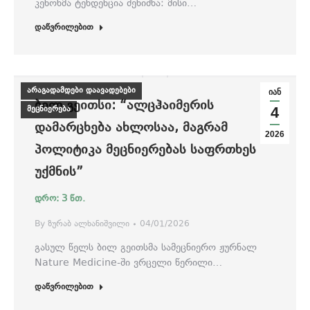
კენონმა ტენდენცია შენიშნა: მისი…
დაწვრილებით
არაგადამდები დაავადებები
იან
ᲑᲘᲚ ᲒᲔᲘᲗᲡᲘ: “ᲐᲚᲪᲰᲐᲘᲛᲔᲠᲘᲡ
მეცნიერება
4
ᲓᲐᲛᲐᲠᲪᲮᲔᲑᲐ ᲐᲮᲚᲝᲡᲐᲐ, ᲛᲐᲒᲠᲐᲛ
2026
ᲞᲝᲚᲘᲢᲘᲙᲐ ᲛᲔᲪᲜᲘᲔᲠᲔᲑᲐᲡ ᲡᲐᲤᲠᲗᲮᲔᲡ
ᲣᲥᲛᲜᲘᲡ”
By
ზურაბ ალხანიშვილი
04/01/2026
გასულ წელს ბილ გეითსმა სამეცნიერო ჟურნალ
Nature Medicine-ში ვრცელი წერილი…
დაწვრილებით