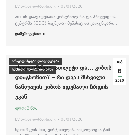
By
ზურაბ ალხანიშვილი
08/01/2026
აშშ-ის დაავადებათა კონტროლისა და პრევენციის
ცენტრმა (CDC) ბავშვთა იმუნიზაციის კალენდარი…
დაწვრილებით
არაგადამდები დაავადებები
იან
ᲐᲮᲐᲚᲒᲐᲖᲠᲓᲐ, ᲐᲗᲚᲔᲢᲘ ᲓᲐ… ᲙᲘᲑᲝᲡ
ჯანსაღი ცხოვრების წესი
6
ᲓᲘᲐᲒᲜᲝᲖᲘᲗ? – ᲠᲐ ᲓᲒᲐᲡ ᲛᲡᲮᲕᲘᲚᲘ
2026
ᲜᲐᲬᲚᲐᲕᲘᲡ ᲙᲘᲑᲝᲡ ᲘᲓᲣᲛᲐᲚᲘ ᲖᲠᲓᲘᲡ
ᲣᲙᲐᲜ
By
ზურაბ ალხანიშვილი
06/01/2026
ხუთი წლის წინ, ვირჯინიელმა ონკოლოგმა ტიმ