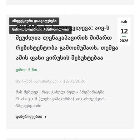
ინფექციური დაავადებები
იან
GILEAD-ᲘᲡ ᲐᲮᲐᲚᲘ ᲙᲕᲚᲔᲕᲐ: ᲐᲘᲕ-Ს
საზოგადოებრივი ჯანმრთელობა
12
ᲨᲔᲣᲫᲚᲘᲐ ᲚᲔᲜᲐᲙᲐᲞᲐᲕᲘᲠᲘᲡ ᲛᲘᲛᲐᲠᲗ
2026
ᲠᲔᲖᲘᲡᲢᲔᲜᲢᲝᲑᲐ ᲒᲐᲛᲝᲘᲛᲣᲨᲐᲝᲡ, ᲗᲣᲛᲪᲐ
ᲐᲛᲘᲡ ᲤᲐᲡᲘ ᲕᲘᲠᲣᲡᲘᲡ ᲨᲔᲡᲣᲡᲢᲔᲑᲐᲐ
By
ზურაბ ალხანიშვილი
12/01/2026
მას შემდეგ, რაც გასულ წელს პრეპარატმა
Yeztugo-მ (ლენაკაპავირმა) აივ-ინფექციის
პრევენციაში…
დაწვრილებით