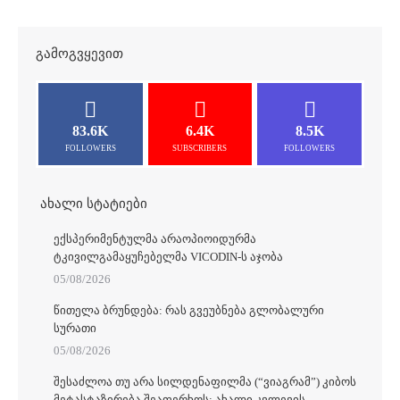
ᲒᲐᲛᲝᲒᲕᲧᲔᲕᲘᲗ
83.6K
6.4K
8.5K
FOLLOWERS
SUBSCRIBERS
FOLLOWERS
ᲐᲮᲐᲚᲘ ᲡᲢᲐᲢᲘᲔᲑᲘ
ᲔᲥᲡᲞᲔᲠᲘᲛᲔᲜᲢᲣᲚᲛᲐ ᲐᲠᲐᲝᲞᲘᲝᲘᲓᲣᲠᲛᲐ
ᲢᲙᲘᲕᲘᲚᲒᲐᲛᲐᲧᲣᲩᲔᲑᲔᲚᲛᲐ VICODIN-Ს ᲐᲯᲝᲑᲐ
05/08/2026
ᲬᲘᲗᲔᲚᲐ ᲑᲠᲣᲜᲓᲔᲑᲐ: ᲠᲐᲡ ᲒᲕᲔᲣᲑᲜᲔᲑᲐ ᲒᲚᲝᲑᲐᲚᲣᲠᲘ
ᲡᲣᲠᲐᲗᲘ
05/08/2026
ᲨᲔᲡᲐᲫᲚᲝᲐ ᲗᲣ ᲐᲠᲐ ᲡᲘᲚᲓᲔᲜᲐᲤᲘᲚᲛᲐ (“ᲕᲘᲐᲒᲠᲐᲛ”) ᲙᲘᲑᲝᲡ
ᲛᲔᲢᲐᲡᲢᲐᲖᲘᲠᲔᲑᲐ ᲨᲔᲐᲤᲔᲠᲮᲝᲡ: ᲐᲮᲐᲚᲘ ᲙᲕᲚᲔᲕᲘᲡ