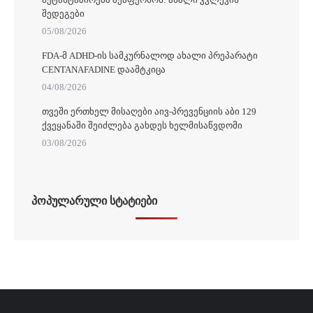
ᲨᲔᲓᲔᲒᲔᲑᲘ
05/08/2026
FDA-Მ ADHD-ᲘᲡ ᲡᲐᲛᲙᲣᲠᲜᲐᲚᲝᲓ ᲐᲮᲐᲚᲘ ᲞᲠᲔᲞᲐᲠᲐᲢᲘ
CENTANAFADINE ᲓᲐᲐᲛᲢᲙᲘᲪᲐ
04/08/2026
ᲗᲕᲔᲨᲘ ᲔᲠᲗᲮᲔᲚ ᲛᲘᲡᲐᲦᲔᲑᲘ ᲐᲘᲕ-ᲞᲠᲔᲕᲔᲜᲪᲘᲘᲡ ᲐᲑᲘ 129
ᲥᲕᲔᲧᲐᲜᲐᲨᲘ ᲨᲔᲘᲫᲚᲔᲑᲐ ᲒᲐᲮᲓᲔᲡ ᲮᲔᲚᲛᲘᲡᲐᲬᲕᲓᲝᲛᲘ
03/08/2026
ᲞᲝᲞᲣᲚᲐᲠᲣᲚᲘ ᲡᲢᲐᲢᲘᲔᲑᲘ