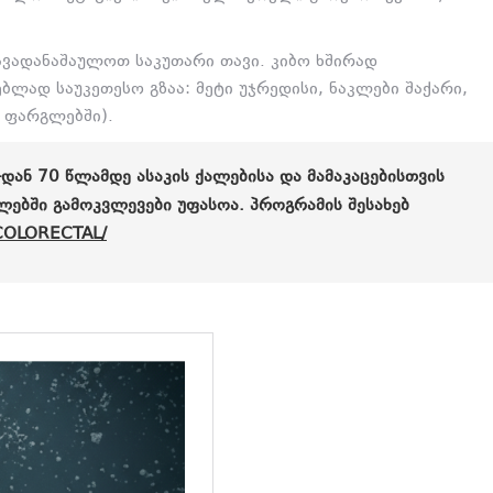
ავადანაშაულოთ საკუთარი თავი.
კიბო ხშირად
ებლად საუკეთესო გზაა:
მეტი უჯრედისი,
ნაკლები შაქარი,
ს ფარგლებში).
ᲓᲐᲜ 70 ᲬᲚᲐᲛᲓᲔ ᲐᲡᲐᲙᲘᲡ ᲥᲐᲚᲔᲑᲘᲡᲐ ᲓᲐ ᲛᲐᲛᲐᲙᲐᲪᲔᲑᲘᲡᲗᲕᲘᲡ
ᲑᲨᲘ ᲒᲐᲛᲝᲙᲕᲚᲔᲕᲔᲑᲘ ᲣᲤᲐᲡᲝᲐ. ᲞᲠᲝᲒᲠᲐᲛᲘᲡ ᲨᲔᲡᲐᲮᲔᲑ
COLORECTAL/