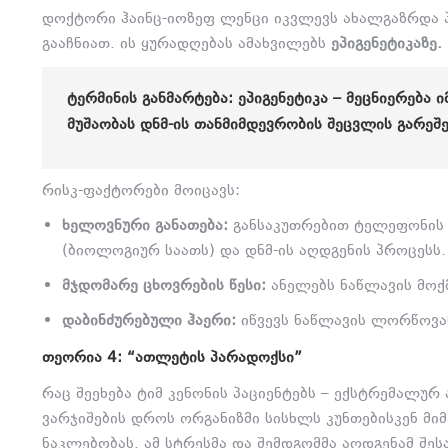
დოქტორი ჰაინც-იოზეფ ლენცი იკვლევს ახალგაზრდა პ
გააჩნიათ.
ის ყურადღებას ამახვილებს
ეპიგენეტიკაზე.
ᲢᲔᲠᲛᲘᲜᲘᲡ ᲒᲐᲜᲛᲐᲠᲢᲔᲑᲐ: ᲔᲞᲘᲒᲔᲜᲔᲢᲘᲙᲐ – ᲛᲔᲪᲜᲘᲔᲠᲔᲑᲐ 
ᲛᲣᲨᲐᲝᲑᲐᲡ ᲓᲜᲛ-ᲘᲡ ᲗᲐᲜᲛᲘᲛᲓᲔᲕᲠᲝᲑᲘᲡ ᲨᲔᲪᲕᲚᲘᲡ ᲒᲐᲠᲔᲨ
რისკ-ფაქტორები მოიცავს:
ხელოვნური განათება:
განსაკუთრებით ტელეფონის 
(ბიოლოგიურ საათს) და დნმ-ის აღდგენის პროცესს.
მჯდომარე ცხოვრების წესი:
ანელებს ნაწლავის მოქ
დაბინძურებული ჰაერი:
იწვევს ნაწლავის ლორწოვან
ᲗᲔᲝᲠᲘᲐ 4: “ᲐᲗᲚᲔᲢᲘᲡ ᲞᲐᲠᲐᲓᲝᲥᲡᲘ”
რაც შეეხება ტიმ კენონის პაციენტებს – ექსტრემალურ
ვარჯიშების დროს ორგანიზმი სისხლს კუნთებისკენ მი
ნაკლებობას.
ამ სტრესმა და შემდგომმა აღდგენამ შეს