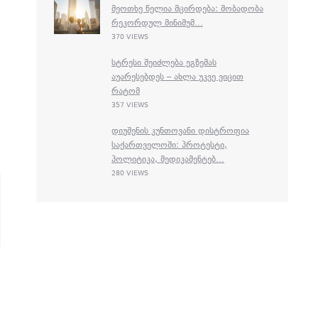
ᲛᲔᲝᲗᲮᲔ ᲬᲔᲚᲘᲐ ᲛᲪᲘᲠᲓᲔᲑᲐ: ᲨᲝᲑᲐᲓᲝᲑᲐ
ᲠᲔᲙᲝᲠᲓᲣᲚ ᲛᲘᲜᲘᲛᲣᲛ...
370 VIEWS
ᲡᲢᲠᲔᲡᲘ ᲨᲔᲘᲫᲚᲔᲑᲐ ᲔᲒᲖᲔᲛᲐᲡ
ᲐᲣᲐᲠᲔᲡᲔᲑᲓᲔᲡ – ᲐᲮᲚᲐ ᲣᲙᲕᲔ ᲕᲘᲪᲘᲗ
ᲠᲐᲢᲝᲛ
357 VIEWS
ᲓᲘᲣᲨᲔᲜᲘᲡ ᲙᲣᲜᲗᲝᲕᲐᲜᲘ ᲓᲘᲡᲢᲠᲝᲤᲘᲐ
ᲡᲐᲥᲐᲠᲗᲕᲔᲚᲝᲨᲘ: ᲞᲠᲝᲢᲔᲡᲢᲘ,
ᲞᲝᲚᲘᲢᲘᲙᲐ, ᲛᲔᲓᲘᲙᲐᲛᲔᲜᲢᲔᲑ...
280 VIEWS