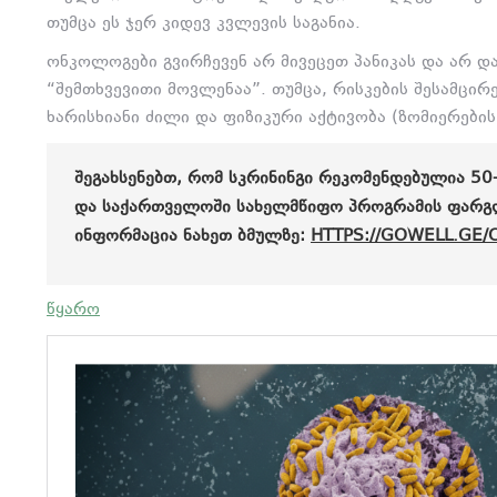
თუმცა ეს ჯერ კიდევ კვლევის საგანია.
ონკოლოგები გვირჩევენ არ მივეცეთ პანიკას და არ დ
“შემთხვევითი მოვლენაა”.
თუმცა,
რისკების შესამცირ
ხარისხიანი ძილი და ფიზიკური აქტივობა (ზომიერები
ᲨᲔᲒᲐᲮᲡᲔᲜᲔᲑᲗ, ᲠᲝᲛ ᲡᲙᲠᲘᲜᲘᲜᲒᲘ ᲠᲔᲙᲝᲛᲔᲜᲓᲔᲑᲣᲚᲘᲐ 50-
ᲓᲐ ᲡᲐᲥᲐᲠᲗᲕᲔᲚᲝᲨᲘ ᲡᲐᲮᲔᲚᲛᲬᲘᲤᲝ ᲞᲠᲝᲒᲠᲐᲛᲘᲡ ᲤᲐᲠᲒᲚᲔ
ᲘᲜᲤᲝᲠᲛᲐᲪᲘᲐ ᲜᲐᲮᲔᲗ ᲑᲛᲣᲚᲖᲔ:
HTTPS://GOWELL.GE/
წყარო