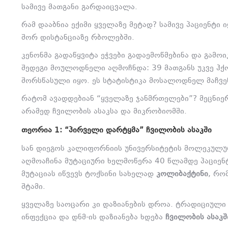
სამივე მათგანი გარდაიცვალა.
რამ დააბნია ექიმი ყველაზე მეტად?
სამივე პაციენტი 
შორ დისტანციაზე რბოლებში.
კენონმა გადაწყვიტა ეჭვები გადაემოწმებინა და გამო
შედეგი მოულოდნელი აღმოჩნდა:
39 მათგანს უკვე ჰქ
შორსწასული იყო.
ეს სტატისტიკა მოსალოდნელ მაჩვე
რატომ ავადდებიან “ყველაზე ჯანმრთელები”?
მეცნიერ
არამედ ჩვილობის ასაკსა და მიკრობიომში.
ᲗᲔᲝᲠᲘᲐ 1: “ᲞᲘᲠᲕᲔᲚᲘ ᲓᲐᲠᲢᲧᲛᲐ” ᲩᲕᲘᲚᲝᲑᲘᲡ ᲐᲡᲐᲙᲨᲘ
სან დიეგოს კალიფორნიის უნივერსიტეტის მოლეკულუ
აღმოაჩინა მუტაციური ხელმოწერა 40 წლამდე პაციენტე
მუტაციას იწვევს ტოქსინი სახელად
კოლიბაქტინი
,
რომ
შტამი.
ყველაზე საოცარი კი დაზიანების დროა.
ტრადიციული კ
ინფექცია და დნმ-ის დაზიანება ხდება
ჩვილობის ასაკშ