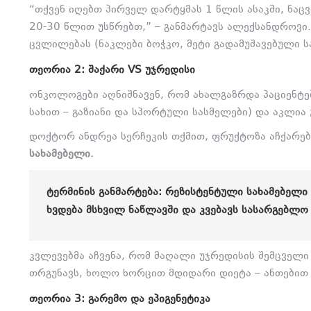
“თქვენ იღებთ პირველ დარტყმას 1 წლის ასაკში,
ნაცვ
20-30 წლით უსწრებთ,
” – განმარტავს ალექსანდროვი.
ცვლილებას (ნაკლები ბოჭკო,
მეტი გადამუშავებული ს
ᲗᲔᲝᲠᲘᲐ 2: ᲨᲐᲥᲐᲠᲘ VS ᲣᲯᲠᲔᲓᲘᲡᲘ
ონკოლოგები აღნიშნავენ,
რომ ახალგაზრდა პაციენტებ
სახით – გაზიანი და სპორტული სასმელები) და აკლია 
დოქტორ ანდრეა სერჩეკის თქმით,
ფრუქტოზა აჩქარებ
სახამებელი.
ᲢᲔᲠᲛᲘᲜᲘᲡ ᲒᲐᲜᲛᲐᲠᲢᲔᲑᲐ: ᲠᲔᲖᲘᲡᲢᲔᲜᲢᲣᲚᲘ ᲡᲐᲮᲐᲛᲔᲑᲔᲚᲘ
ᲮᲕᲓᲔᲑᲐ ᲛᲡᲮᲕᲘᲚ ᲜᲐᲬᲚᲐᲕᲨᲘ ᲓᲐ ᲙᲕᲔᲑᲐᲕᲡ ᲡᲐᲡᲐᲠᲒᲔᲑᲚᲝ
კვლევებმა აჩვენა,
რომ მაღალი უჯრედისის შემცველი 
თრგუნავს,
ხოლო ხორცით მდიდარი დიეტა – ანთებით 
ᲗᲔᲝᲠᲘᲐ 3: ᲒᲐᲠᲔᲛᲝ ᲓᲐ ᲔᲞᲘᲒᲔᲜᲔᲢᲘᲙᲐ