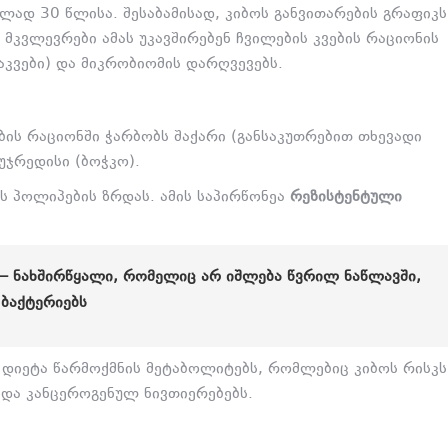
ლად 30 წლისა.
შესაბამისად,
კიბოს განვითარების გრაფიკს
მკვლევრები ამას უკავშირებენ ჩვილების კვების რაციონის
აკვები) და მიკრობიომის დარღვევებს.
ის რაციონში ჭარბობს შაქარი (განსაკუთრებით თხევადი
უჯრედისი (ბოჭკო).
ს პოლიპების ზრდას.
ამის საპირწონეა
რეზისტენტული
 – ᲜᲐᲮᲨᲘᲠᲬᲧᲐᲚᲘ, ᲠᲝᲛᲔᲚᲘᲪ ᲐᲠ ᲘᲨᲚᲔᲑᲐ ᲬᲕᲠᲘᲚ ᲜᲐᲬᲚᲐᲕᲨᲘ,
 ᲑᲐᲥᲢᲔᲠᲘᲔᲑᲡ
დიეტა წარმოქმნის მეტაბოლიტებს,
რომლებიც კიბოს რისკს
და კანცეროგენულ ნივთიერებებს.