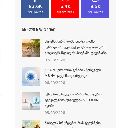
83.6K
6.4K
8.5K
FOLLOWERS
SUBSCRIBERS
FOLLOWERS
ᲐᲮᲐᲚᲘ ᲡᲢᲐᲢᲘᲔᲑᲘ
ᲐᲜᲢᲘᲛᲐᲚᲐᲠᲘᲣᲚᲛᲐ ᲞᲔᲡᲢᲘᲪᲘᲓᲛᲐ
ᲨᲔᲡᲐᲫᲚᲝᲐ ᲣᲙᲣᲔᲤᲔᲥᲢᲘ ᲒᲐᲛᲝᲘᲬᲕᲘᲐ ᲓᲐ
ᲙᲝᲦᲝᲔᲑᲡ ᲬᲧᲕᲘᲚᲘᲡ ᲞᲝᲕᲜᲐᲨᲘ ᲓᲐᲔᲮᲛᲐᲠᲐ
07/08/2026
FDA-Მ ᲡᲔᲖᲝᲜᲣᲠᲘ ᲒᲠᲘᲞᲘᲡ ᲞᲘᲠᲕᲔᲚᲘ
MRNA ᲕᲐᲥᲪᲘᲜᲐ ᲓᲐᲐᲛᲢᲙᲘᲪᲐ
06/08/2026
ᲔᲥᲡᲞᲔᲠᲘᲛᲔᲜᲢᲣᲚᲛᲐ ᲐᲠᲐᲝᲞᲘᲝᲘᲓᲣᲠᲛᲐ
ᲢᲙᲘᲕᲘᲚᲒᲐᲛᲐᲧᲣᲩᲔᲑᲔᲚᲛᲐ VICODIN-Ს
ᲐᲯᲝᲑᲐ
05/08/2026
ᲬᲘᲗᲔᲚᲐ ᲑᲠᲣᲜᲓᲔᲑᲐ: ᲠᲐᲡ ᲒᲕᲔᲣᲑᲜᲔᲑᲐ