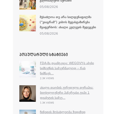
ᲒᲚᲝᲑᲐᲚᲣᲠᲘ ᲡᲣᲠᲐᲗᲘ
05/08/2026
ᲨᲔᲡᲐᲫᲚᲝᲐ ᲗᲣ ᲐᲠᲐ ᲡᲘᲚᲓᲔᲜᲐᲤᲘᲚᲛᲐ
(“ᲕᲘᲐᲒᲠᲐᲛ”) ᲙᲘᲑᲝᲡ ᲛᲔᲢᲐᲡᲢᲐᲖᲘᲠᲔᲑᲐ
ᲨᲔᲐᲤᲔᲠᲮᲝᲡ: ᲐᲮᲐᲚᲘ ᲙᲕᲚᲔᲕᲘᲡ ᲨᲔᲓᲔᲒᲔᲑᲘ
05/08/2026
ᲞᲝᲞᲣᲚᲐᲠᲣᲚᲘ ᲡᲢᲐᲢᲘᲔᲑᲘ
FDA-ᲛᲐ ᲓᲐᲐᲛᲢᲙᲘᲪᲐ: WEGOVY-Ს ᲐᲑᲔᲑᲘ
ᲡᲘᲛᲡᲣᲥᲜᲘᲡ ᲡᲐᲛᲙᲣᲠᲜᲐᲚᲝᲓ – ᲠᲐᲡ
ᲜᲘᲨᲜᲐᲕᲡ...
2.3K VIEWS
ᲐᲮᲐᲚᲘ ᲗᲐᲝᲑᲘᲡ ᲣᲯᲠᲔᲓᲣᲚᲘ ᲗᲔᲠᲐᲞᲘᲐ:
ᲑᲘᲝᲮᲔᲚᲝᲕᲜᲣᲠᲘ ᲞᲐᲜᲙᲠᲔᲐᲡᲘ ᲢᲘᲞᲘ 1
ᲓᲘᲐᲑᲔᲢᲘᲡ ᲡᲐᲛᲙᲣ...
1.3K VIEWS
ᲩᲘᲜᲔᲗᲘᲡ ᲛᲝᲡᲐᲮᲚᲔᲝᲑᲐ ᲖᲔᲓᲘᲖᲔᲓ