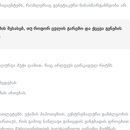
აციენტებს,
რომლებსაც გენეტიკური წინასწარგანწყობა არ
ᲘᲛᲘᲡ ᲨᲔᲡᲐᲮᲔᲑ, ᲗᲣ ᲠᲝᲒᲝᲠ ᲪᲕᲚᲘᲡ ᲒᲐᲠᲔᲛᲝ ᲓᲐ ᲥᲪᲔᲕᲐ ᲒᲔᲜᲔᲑᲘᲡ
Ე
ლურჯი შუქი ღამით,
რაც არღვევს ცირკადულ რიტმს
მედებას.
ის ანთებას.
 ათლეტებს:
ექიმის ჰიპოთეზით,
ექსტრემალური გამძლეობის
მართავს,
რის გამოც ნაწლავი განიცდის ჟანგბადის დროებით
აძლოა მუტაციებისთვის ხელსაყრელი გარემო შექმნას,