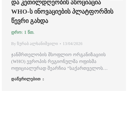
ᲓᲐ ᲙᲔᲗᲘᲚᲓᲦᲔᲝᲑᲘᲡ ᲐᲡᲝᲪᲘᲐᲪᲘᲐ
WHO-Ს ᲘᲜᲝᲕᲐᲪᲘᲔᲑᲘᲡ ᲞᲚᲐᲢᲤᲝᲠᲛᲘᲡ
ᲬᲔᲕᲠᲘ ᲒᲐᲮᲓᲐ
By
ზურაბ ალხანიშვილი
13/04/2026
ჯანმრთელობის მსოფლიო ორგანიზაციის
(WHO) ევროპის რეგიონულმა ოფისმა
ოფიციალურად შეარჩია “საქართველოს…
დაწვრილებით