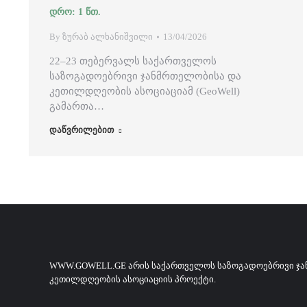
By
ზურაბ ალხანიშვილი
13/04/2026
22–23 თებერვალს საქართველოს
საზოგადოებრივი ჯანმრთელობისა და
კეთილდღეობის ასოციაციამ (GeoWell)
გამართა…
დაწვრილებით
WWW.GOWELL.GE ᲐᲠᲘᲡ ᲡᲐᲥᲐᲠᲗᲕᲔᲚᲝᲡ ᲡᲐᲖᲝᲒᲐᲓᲝᲔᲑᲠᲘᲕᲘ Ჯ
ᲙᲔᲗᲘᲚᲓᲦᲔᲝᲑᲘᲡ ᲐᲡᲝᲪᲘᲐᲪᲘᲘᲡ ᲞᲠᲝᲔᲥᲢᲘ.