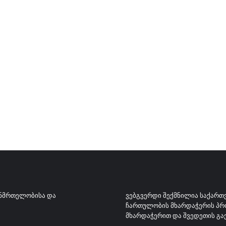
ᲐᲜᲛᲠᲗᲔᲚᲝᲑᲘᲡᲐ ᲓᲐ
ᲕᲔᲑᲒᲕᲔᲠᲓᲘ ᲨᲔᲥᲛᲜᲘᲚᲘᲐ ᲡᲐᲥᲐᲠᲗ
ᲩᲐᲠᲗᲣᲚᲝᲑᲘᲡ ᲛᲮᲐᲠᲓᲐᲭᲔᲠᲘᲡ ᲞᲠᲝᲒ
ᲛᲮᲐᲠᲓᲐᲭᲔᲠᲘᲗ ᲓᲐ ᲨᲕᲔᲓᲔᲗᲘᲡ ᲒᲐ