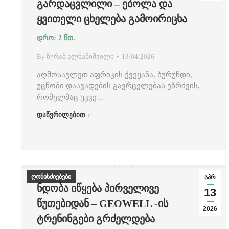
ᲒᲐᲠᲓᲐᲪᲕᲚᲘᲚᲘ – ᲔᲑᲝᲚᲐ ᲓᲐ
ᲧᲕᲘᲗᲔᲚᲘ ᲪᲮᲔᲚᲔᲑᲐ ᲒᲐᲛᲝᲘᲠᲘᲪᲮᲐ
By
ზურაბ ალხანიშვილი
13/04/2026
აღმოსავლეთ აფრიკის ქვეყანა, ბურუნდი,
უცნობი დაავადების გავრცელებას ებრძვის,
რომელმაც უკვე…
დაწვრილებით
ღონისძიებები
აპრ
ᲜᲓᲝᲑᲐ ᲘᲬᲧᲔᲑᲐ ᲞᲘᲠᲕᲔᲚᲘᲕᲔ
13
ᲬᲣᲗᲔᲑᲘᲓᲐᲜ – GEOWELL -ᲘᲡ
2026
ᲢᲠᲔᲜᲘᲜᲒᲔᲑᲘ ᲒᲠᲫᲔᲚᲓᲔᲑᲐ