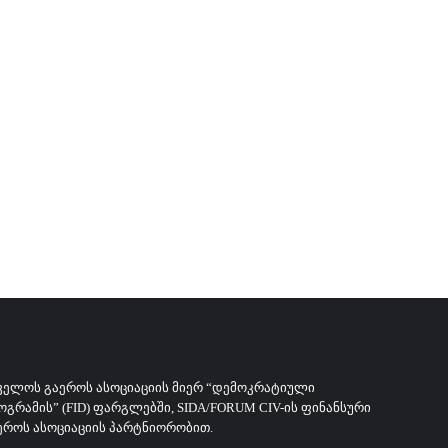
ᲕᲔᲚᲝᲡ ᲒᲐᲔᲠᲝᲡ ᲐᲡᲝᲪᲘᲐᲪᲘᲘᲡ ᲛᲘᲔᲠ “ᲓᲔᲛᲝᲙᲠᲐᲢᲘᲣᲚᲘ
ᲠᲐᲛᲘᲡ” (FID) ᲤᲐᲠᲒᲚᲔᲑᲨᲘ, SIDA/FORUM CIV-ᲘᲡ ᲤᲘᲜᲐᲜᲡᲣᲠᲘ
ᲔᲠᲝᲡ ᲐᲡᲝᲪᲘᲐᲪᲘᲘᲡ ᲞᲐᲠᲢᲜᲘᲝᲠᲝᲑᲘᲗ.