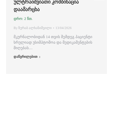
ᲣᲚᲢᲠᲐᲘᲨᲕᲘᲐᲗᲘ ᲙᲝᲛᲑᲘᲜᲐᲪᲘᲐ
ᲓᲐᲐᲛᲐᲠᲪᲮᲐ
By
ზურაბ ალხანიშვილი
13/04/2026
მკურნალობიდან 14 თვის შემდეგ პაციენტი
სრულიად უსიმპტომოა და მედიკამენტების
მიღებას…
დაწვრილებით