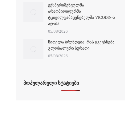
ᲔᲥᲡᲞᲔᲠᲘᲛᲔᲜᲢᲣᲚᲛᲐ
ᲐᲠᲐᲝᲞᲘᲝᲘᲓᲣᲠᲛᲐ
ᲢᲙᲘᲕᲘᲚᲒᲐᲛᲐᲧᲣᲩᲔᲑᲔᲚᲛᲐ VICODIN-Ს
ᲐᲯᲝᲑᲐ
05/08/2026
ᲬᲘᲗᲔᲚᲐ ᲑᲠᲣᲜᲓᲔᲑᲐ: ᲠᲐᲡ ᲒᲕᲔᲣᲑᲜᲔᲑᲐ
ᲒᲚᲝᲑᲐᲚᲣᲠᲘ ᲡᲣᲠᲐᲗᲘ
05/08/2026
ᲞᲝᲞᲣᲚᲐᲠᲣᲚᲘ ᲡᲢᲐᲢᲘᲔᲑᲘ