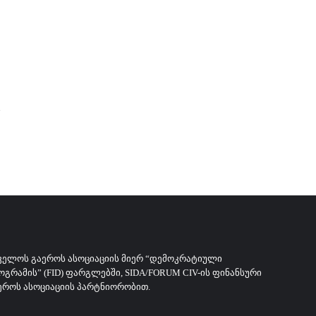
ᲕᲔᲚᲝᲡ ᲒᲐᲔᲠᲝᲡ ᲐᲡᲝᲪᲘᲐᲪᲘᲘᲡ ᲛᲘᲔᲠ “ᲓᲔᲛᲝᲙᲠᲐᲢᲘᲣᲚᲘ
ᲠᲐᲛᲘᲡ” (FID) ᲤᲐᲠᲒᲚᲔᲑᲨᲘ, SIDA/FORUM CIV-ᲘᲡ ᲤᲘᲜᲐᲜᲡᲣᲠᲘ
ᲔᲠᲝᲡ ᲐᲡᲝᲪᲘᲐᲪᲘᲘᲡ ᲞᲐᲠᲢᲜᲘᲝᲠᲝᲑᲘᲗ.