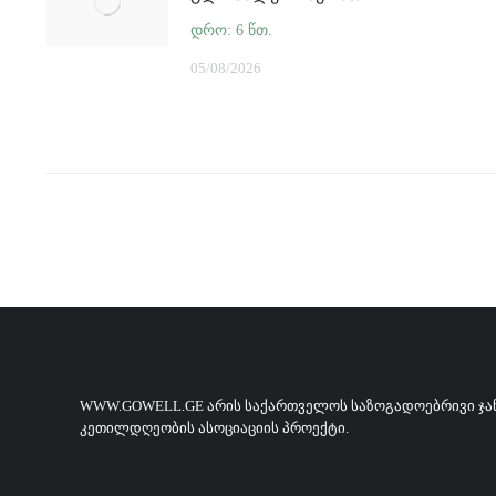
05/08/2026
WWW.GOWELL.GE ᲐᲠᲘᲡ ᲡᲐᲥᲐᲠᲗᲕᲔᲚᲝᲡ ᲡᲐᲖᲝᲒᲐᲓᲝᲔᲑᲠᲘᲕᲘ Ჯ
ᲙᲔᲗᲘᲚᲓᲦᲔᲝᲑᲘᲡ ᲐᲡᲝᲪᲘᲐᲪᲘᲘᲡ ᲞᲠᲝᲔᲥᲢᲘ.