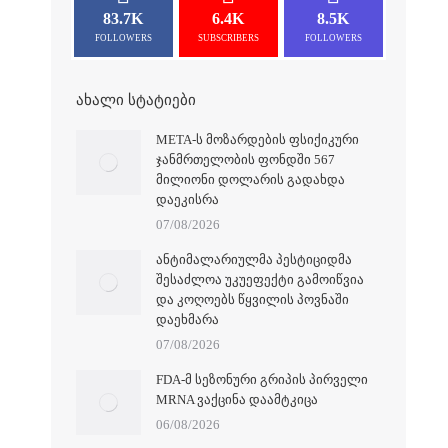
83.7K
6.4K
8.5K
FOLLOWERS
SUBSCRIBERS
FOLLOWERS
ᲐᲮᲐᲚᲘ ᲡᲢᲐᲢᲘᲔᲑᲘ
META-Ს ᲛᲝᲖᲐᲠᲓᲔᲑᲘᲡ ᲤᲡᲘᲥᲘᲙᲣᲠᲘ
ᲯᲐᲜᲛᲠᲗᲔᲚᲝᲑᲘᲡ ᲤᲝᲜᲓᲨᲘ 567
ᲛᲘᲚᲘᲝᲜᲘ ᲓᲝᲚᲐᲠᲘᲡ ᲒᲐᲓᲐᲮᲓᲐ
ᲓᲐᲔᲙᲘᲡᲠᲐ
07/08/2026
ᲐᲜᲢᲘᲛᲐᲚᲐᲠᲘᲣᲚᲛᲐ ᲞᲔᲡᲢᲘᲪᲘᲓᲛᲐ
ᲨᲔᲡᲐᲫᲚᲝᲐ ᲣᲙᲣᲔᲤᲔᲥᲢᲘ ᲒᲐᲛᲝᲘᲬᲕᲘᲐ
ᲓᲐ ᲙᲝᲦᲝᲔᲑᲡ ᲬᲧᲕᲘᲚᲘᲡ ᲞᲝᲕᲜᲐᲨᲘ
ᲓᲐᲔᲮᲛᲐᲠᲐ
07/08/2026
FDA-Მ ᲡᲔᲖᲝᲜᲣᲠᲘ ᲒᲠᲘᲞᲘᲡ ᲞᲘᲠᲕᲔᲚᲘ
MRNA ᲕᲐᲥᲪᲘᲜᲐ ᲓᲐᲐᲛᲢᲙᲘᲪᲐ
06/08/2026