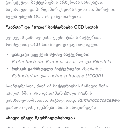
გარკვეული ბაქტერიების არსებობა ნაწლავში,
სავარაუდოდ, პირდაპირ უწყობს ხელს ან, პირიქით,
ხელს უშლის OCD-ის განვითარებას.
“ᲙᲐᲠᲒᲘ” ᲓᲐ “ᲪᲣᲓᲘ” ᲑᲐᲥᲢᲔᲠᲘᲔᲑᲘ OCD-ᲡᲗᲕᲘᲡ
კვლევამ გამოავლინა ექვსი ტიპის ბაქტერია,
რომლებიც OCD-სთან იყო დაკავშირებული:
დამცავი ეფექტის მქონე ბაქტერიები:
Proteobacteria, Ruminococcaceae
და
Bilophila
.
რისკის გამზრდელი ბაქტერიები:
Bacillales,
Eubacterium
და
Lachnospiraceae UCG001
.
საინტერესოა, რომ ამ ბაქტერიების ნაწილი წინა
კვლევებშიც იყო დაკავშირებული ტვინის
ჯანმრთელობასთან. მაგალითად,
Ruminococcaceae
-ს
დაბალი დონე დეპრესიასთან ასოცირდება.
ᲐᲮᲐᲚᲘ ᲘᲛᲔᲓᲘ ᲛᲙᲣᲠᲜᲐᲚᲝᲑᲘᲡᲗᲕᲘᲡ