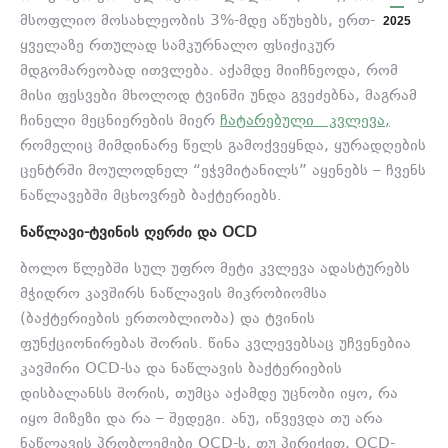
მსოფლიო მოსახლეობის 3%-მდე აწუხებს, ერთ-ერთ
2025
ყველაზე რთულად სამკურნალო ფსიქიკურ
მდგომარეობად ითვლება. აქამდე მიიჩნეოდა, რომ
მისი ფესვები მხოლოდ ტვინში უნდა გვეძებნა, მაგრამ
ჩინელი მეცნიერების მიერ
ჩატარებული კვლევა,
რომელიც მიმდინარე წელს გამოქვეყნდა, ყურადღების
ცენტრში მოულოდნელ “ეჭვმიტანილს” აყენებს – ჩვენს
ნაწლავებში მცხოვრებ ბაქტერიებს.
ᲜᲐᲬᲚᲐᲕᲘ-ᲢᲕᲘᲜᲘᲡ ᲦᲔᲠᲫᲘ ᲓᲐ OCD
ბოლო წლებში სულ უფრო მეტი კვლევა ადასტურებს
მჭიდრო კავშირს ნაწლავის მიკრობიომსა
(ბაქტერიების ერთობლიობა) და ტვინის
ფუნქციონირებას შორის. წინა კვლევებსაც უჩვენებია
კავშირი OCD-სა და ნაწლავის ბაქტერიების
დისბალანსს შორის, თუმცა აქამდე უცნობი იყო, რა
იყო მიზეზი და რა – შედეგი. ანუ, იწვევდა თუ არა
ნაწლავის პრობლემები OCD-ს, თუ პირიქით, OCD-