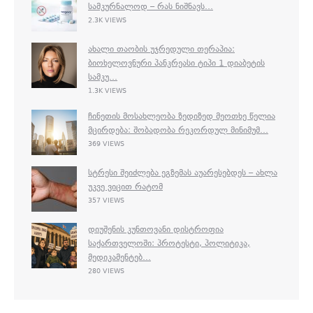
ᲡᲐᲛᲙᲣᲠᲜᲐᲚᲝᲓ – ᲠᲐᲡ ᲜᲘᲨᲜᲐᲕᲡ...
2.3K VIEWS
ᲐᲮᲐᲚᲘ ᲗᲐᲝᲑᲘᲡ ᲣᲯᲠᲔᲓᲣᲚᲘ ᲗᲔᲠᲐᲞᲘᲐ:
ᲑᲘᲝᲮᲔᲚᲝᲕᲜᲣᲠᲘ ᲞᲐᲜᲙᲠᲔᲐᲡᲘ ᲢᲘᲞᲘ 1 ᲓᲘᲐᲑᲔᲢᲘᲡ
ᲡᲐᲛᲙᲣ...
1.3K VIEWS
ᲩᲘᲜᲔᲗᲘᲡ ᲛᲝᲡᲐᲮᲚᲔᲝᲑᲐ ᲖᲔᲓᲘᲖᲔᲓ ᲛᲔᲝᲗᲮᲔ ᲬᲔᲚᲘᲐ
ᲛᲪᲘᲠᲓᲔᲑᲐ: ᲨᲝᲑᲐᲓᲝᲑᲐ ᲠᲔᲙᲝᲠᲓᲣᲚ ᲛᲘᲜᲘᲛᲣᲛ...
369 VIEWS
ᲡᲢᲠᲔᲡᲘ ᲨᲔᲘᲫᲚᲔᲑᲐ ᲔᲒᲖᲔᲛᲐᲡ ᲐᲣᲐᲠᲔᲡᲔᲑᲓᲔᲡ – ᲐᲮᲚᲐ
ᲣᲙᲕᲔ ᲕᲘᲪᲘᲗ ᲠᲐᲢᲝᲛ
357 VIEWS
ᲓᲘᲣᲨᲔᲜᲘᲡ ᲙᲣᲜᲗᲝᲕᲐᲜᲘ ᲓᲘᲡᲢᲠᲝᲤᲘᲐ
ᲡᲐᲥᲐᲠᲗᲕᲔᲚᲝᲨᲘ: ᲞᲠᲝᲢᲔᲡᲢᲘ, ᲞᲝᲚᲘᲢᲘᲙᲐ,
ᲛᲔᲓᲘᲙᲐᲛᲔᲜᲢᲔᲑ...
280 VIEWS