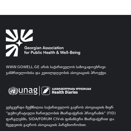
WWW.GOWELL.GE ᲐᲠᲘᲡ ᲡᲐᲥᲐᲠᲗᲕᲔᲚᲝᲡ ᲡᲐᲖᲝᲒᲐᲓᲝᲔᲑᲠᲘᲕᲘ
ᲯᲐᲜᲛᲠᲗᲔᲚᲝᲑᲘᲡᲐ ᲓᲐ ᲙᲔᲗᲘᲚᲓᲦᲔᲝᲑᲘᲡ ᲐᲡᲝᲪᲘᲐᲪᲘᲘᲡ ᲞᲠᲝᲔᲥᲢᲘ.
ᲕᲔᲑᲒᲕᲔᲠᲓᲘ ᲨᲔᲥᲛᲜᲘᲚᲘᲐ ᲡᲐᲥᲐᲠᲗᲕᲔᲚᲝᲡ ᲒᲐᲔᲠᲝᲡ ᲐᲡᲝᲪᲘᲐᲪᲘᲘᲡ ᲛᲘᲔᲠ
“ᲓᲔᲛᲝᲙᲠᲐᲢᲘᲣᲚᲘ ᲩᲐᲠᲗᲣᲚᲝᲑᲘᲡ ᲛᲮᲐᲠᲓᲐᲭᲔᲠᲘᲡ ᲞᲠᲝᲒᲠᲐᲛᲘᲡ” (FID)
ᲤᲐᲠᲒᲚᲔᲑᲨᲘ, SIDA/FORUM CIV-ᲘᲡ ᲤᲘᲜᲐᲜᲡᲣᲠᲘ ᲛᲮᲐᲠᲓᲐᲭᲔᲠᲘᲗ ᲓᲐ
ᲨᲕᲔᲓᲔᲗᲘᲡ ᲒᲐᲔᲠᲝᲡ ᲐᲡᲝᲪᲘᲐᲪᲘᲘᲡ ᲞᲐᲠᲢᲜᲘᲝᲠᲝᲑᲘᲗ.