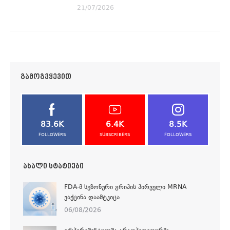
21/07/2026
ᲒᲐᲛᲝᲒᲕᲧᲔᲕᲘᲗ
83.6K
6.4K
8.5K
FOLLOWERS
SUBSCRIBERS
FOLLOWERS
ᲐᲮᲐᲚᲘ ᲡᲢᲐᲢᲘᲔᲑᲘ
FDA-Მ ᲡᲔᲖᲝᲜᲣᲠᲘ ᲒᲠᲘᲞᲘᲡ ᲞᲘᲠᲕᲔᲚᲘ MRNA
ᲕᲐᲥᲪᲘᲜᲐ ᲓᲐᲐᲛᲢᲙᲘᲪᲐ
06/08/2026