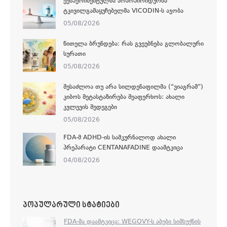
ᲔᲥᲡᲞᲔᲠᲘᲛᲔᲜᲢᲣᲚᲛᲐ ᲐᲠᲐᲝᲞᲘᲝᲘᲓᲣᲠᲛᲐ
ᲢᲙᲘᲕᲘᲚᲒᲐᲛᲐᲧᲣᲩᲔᲑᲔᲚᲛᲐ VICODIN-Ს ᲐᲯᲝᲑᲐ
05/08/2026
ᲬᲘᲗᲔᲚᲐ ᲑᲠᲣᲜᲓᲔᲑᲐ: ᲠᲐᲡ ᲒᲕᲔᲣᲑᲜᲔᲑᲐ ᲒᲚᲝᲑᲐᲚᲣᲠᲘ
ᲡᲣᲠᲐᲗᲘ
05/08/2026
ᲨᲔᲡᲐᲫᲚᲝᲐ ᲗᲣ ᲐᲠᲐ ᲡᲘᲚᲓᲔᲜᲐᲤᲘᲚᲛᲐ (“ᲕᲘᲐᲒᲠᲐᲛ”)
ᲙᲘᲑᲝᲡ ᲛᲔᲢᲐᲡᲢᲐᲖᲘᲠᲔᲑᲐ ᲨᲔᲐᲤᲔᲠᲮᲝᲡ: ᲐᲮᲐᲚᲘ
ᲙᲕᲚᲔᲕᲘᲡ ᲨᲔᲓᲔᲒᲔᲑᲘ
05/08/2026
FDA-Მ ADHD-ᲘᲡ ᲡᲐᲛᲙᲣᲠᲜᲐᲚᲝᲓ ᲐᲮᲐᲚᲘ
ᲞᲠᲔᲞᲐᲠᲐᲢᲘ CENTANAFADINE ᲓᲐᲐᲛᲢᲙᲘᲪᲐ
04/08/2026
ᲞᲝᲞᲣᲚᲐᲠᲣᲚᲘ ᲡᲢᲐᲢᲘᲔᲑᲘ
FDA-ᲛᲐ ᲓᲐᲐᲛᲢᲙᲘᲪᲐ: WEGOVY-Ს ᲐᲑᲔᲑᲘ ᲡᲘᲛᲡᲣᲥᲜᲘᲡ