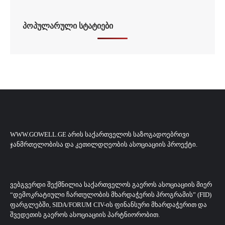
ᲞᲝᲞᲣᲚᲐᲠᲣᲚᲘ ᲡᲢᲐᲢᲘᲔᲑᲘ
WWW.GOWELL.GE ᲐᲠᲘᲡ ᲡᲐᲥᲐᲠᲗᲕᲔᲚᲝᲡ ᲡᲐᲖᲝᲒᲐᲓᲝᲔᲑᲠᲘᲕᲘ
ᲯᲐᲜᲛᲠᲗᲔᲚᲝᲑᲘᲡᲐ ᲓᲐ ᲙᲔᲗᲘᲚᲓᲦᲔᲝᲑᲘᲡ ᲐᲡᲝᲪᲘᲐᲪᲘᲘᲡ ᲞᲠᲝᲔᲥᲢᲘ.
ᲕᲔᲑᲒᲕᲔᲠᲓᲘ ᲨᲔᲥᲛᲜᲘᲚᲘᲐ ᲡᲐᲥᲐᲠᲗᲕᲔᲚᲝᲡ ᲒᲐᲔᲠᲝᲡ ᲐᲡᲝᲪᲘᲐᲪᲘᲘᲡ ᲛᲘᲔᲠ
“ᲓᲔᲛᲝᲙᲠᲐᲢᲘᲣᲚᲘ ᲩᲐᲠᲗᲣᲚᲝᲑᲘᲡ ᲛᲮᲐᲠᲓᲐᲭᲔᲠᲘᲡ ᲞᲠᲝᲒᲠᲐᲛᲘᲡ” (FID)
ᲤᲐᲠᲒᲚᲔᲑᲨᲘ, SIDA/FORUM CIV-ᲘᲡ ᲤᲘᲜᲐᲜᲡᲣᲠᲘ ᲛᲮᲐᲠᲓᲐᲭᲔᲠᲘᲗ ᲓᲐ
ᲨᲕᲔᲓᲔᲗᲘᲡ ᲒᲐᲔᲠᲝᲡ ᲐᲡᲝᲪᲘᲐᲪᲘᲘᲡ ᲞᲐᲠᲢᲜᲘᲝᲠᲝᲑᲘᲗ.