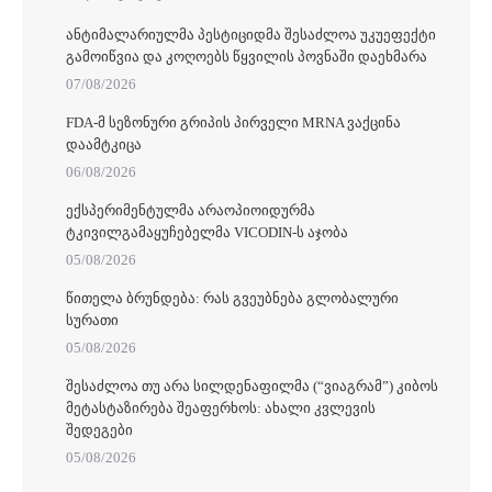
ᲐᲜᲢᲘᲛᲐᲚᲐᲠᲘᲣᲚᲛᲐ ᲞᲔᲡᲢᲘᲪᲘᲓᲛᲐ ᲨᲔᲡᲐᲫᲚᲝᲐ ᲣᲙᲣᲔᲤᲔᲥᲢᲘ
ᲒᲐᲛᲝᲘᲬᲕᲘᲐ ᲓᲐ ᲙᲝᲦᲝᲔᲑᲡ ᲬᲧᲕᲘᲚᲘᲡ ᲞᲝᲕᲜᲐᲨᲘ ᲓᲐᲔᲮᲛᲐᲠᲐ
07/08/2026
FDA-Მ ᲡᲔᲖᲝᲜᲣᲠᲘ ᲒᲠᲘᲞᲘᲡ ᲞᲘᲠᲕᲔᲚᲘ MRNA ᲕᲐᲥᲪᲘᲜᲐ
ᲓᲐᲐᲛᲢᲙᲘᲪᲐ
06/08/2026
ᲔᲥᲡᲞᲔᲠᲘᲛᲔᲜᲢᲣᲚᲛᲐ ᲐᲠᲐᲝᲞᲘᲝᲘᲓᲣᲠᲛᲐ
ᲢᲙᲘᲕᲘᲚᲒᲐᲛᲐᲧᲣᲩᲔᲑᲔᲚᲛᲐ VICODIN-Ს ᲐᲯᲝᲑᲐ
05/08/2026
ᲬᲘᲗᲔᲚᲐ ᲑᲠᲣᲜᲓᲔᲑᲐ: ᲠᲐᲡ ᲒᲕᲔᲣᲑᲜᲔᲑᲐ ᲒᲚᲝᲑᲐᲚᲣᲠᲘ
ᲡᲣᲠᲐᲗᲘ
05/08/2026
ᲨᲔᲡᲐᲫᲚᲝᲐ ᲗᲣ ᲐᲠᲐ ᲡᲘᲚᲓᲔᲜᲐᲤᲘᲚᲛᲐ (“ᲕᲘᲐᲒᲠᲐᲛ”) ᲙᲘᲑᲝᲡ
ᲛᲔᲢᲐᲡᲢᲐᲖᲘᲠᲔᲑᲐ ᲨᲔᲐᲤᲔᲠᲮᲝᲡ: ᲐᲮᲐᲚᲘ ᲙᲕᲚᲔᲕᲘᲡ
ᲨᲔᲓᲔᲒᲔᲑᲘ
05/08/2026