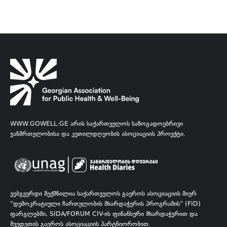
WWW.GOWELL.GE ᲐᲠᲘᲡ ᲡᲐᲥᲐᲠᲗᲕᲔᲚᲝᲡ ᲡᲐᲖᲝᲒᲐᲓᲝᲔᲑᲠᲘᲕᲘ
ᲯᲐᲜᲛᲠᲗᲔᲚᲝᲑᲘᲡᲐ ᲓᲐ ᲙᲔᲗᲘᲚᲓᲦᲔᲝᲑᲘᲡ ᲐᲡᲝᲪᲘᲐᲪᲘᲘᲡ ᲞᲠᲝᲔᲥᲢᲘ.
ᲕᲔᲑᲒᲕᲔᲠᲓᲘ ᲨᲔᲥᲛᲜᲘᲚᲘᲐ ᲡᲐᲥᲐᲠᲗᲕᲔᲚᲝᲡ ᲒᲐᲔᲠᲝᲡ ᲐᲡᲝᲪᲘᲐᲪᲘᲘᲡ ᲛᲘᲔᲠ
“ᲓᲔᲛᲝᲙᲠᲐᲢᲘᲣᲚᲘ ᲩᲐᲠᲗᲣᲚᲝᲑᲘᲡ ᲛᲮᲐᲠᲓᲐᲭᲔᲠᲘᲡ ᲞᲠᲝᲒᲠᲐᲛᲘᲡ” (FID)
ᲤᲐᲠᲒᲚᲔᲑᲨᲘ, SIDA/FORUM CIV-ᲘᲡ ᲤᲘᲜᲐᲜᲡᲣᲠᲘ ᲛᲮᲐᲠᲓᲐᲭᲔᲠᲘᲗ ᲓᲐ
ᲨᲕᲔᲓᲔᲗᲘᲡ ᲒᲐᲔᲠᲝᲡ ᲐᲡᲝᲪᲘᲐᲪᲘᲘᲡ ᲞᲐᲠᲢᲜᲘᲝᲠᲝᲑᲘᲗ.