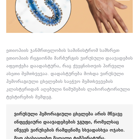
ეთიოპიის ჯანმრთელობის სამინისტრომ სამხრეთ
ეთიოპიის რეგიონში მარბურგის ვირუსული დაავადების
აფეთქება დაადასტურა, რაც ქვეყნისთვის პირველი
ასეთი შემთხვევაა. დადასტურება მოხდა ვირუსული
ჰემორაგიული ცხელების საეჭვო შემთხვევების
კლასტერიდან აღებული ნიმუშების ლაბორატორიული
ტესტირების შემდეგ.
ᲕᲘᲠᲣᲡᲣᲚᲘ ᲰᲔᲛᲝᲠᲐᲒᲘᲣᲚᲘ ᲪᲮᲔᲚᲔᲑᲐ
ᲐᲠᲘᲡ ᲛᲬᲕᲐᲕᲔ
ᲘᲜᲤᲔᲥᲪᲘᲣᲠᲘ ᲓᲐᲐᲕᲐᲓᲔᲑᲔᲑᲘᲡ ᲯᲒᲣᲤᲘ, ᲠᲝᲛᲔᲚᲡᲐᲪ
ᲘᲬᲕᲔᲕᲡ ᲕᲘᲠᲣᲡᲔᲑᲘᲡ ᲠᲐᲛᲓᲔᲜᲘᲛᲔ ᲡᲮᲕᲐᲓᲐᲡᲮᲕᲐ ᲝᲯᲐᲮᲘ.
ᲛᲐᲗ ᲐᲮᲐᲡᲘᲐᲗᲔᲑᲗ ᲛᲐᲦᲐᲚᲘ ᲢᲔᲛᲞᲔᲠᲐᲢᲣᲠᲐ,