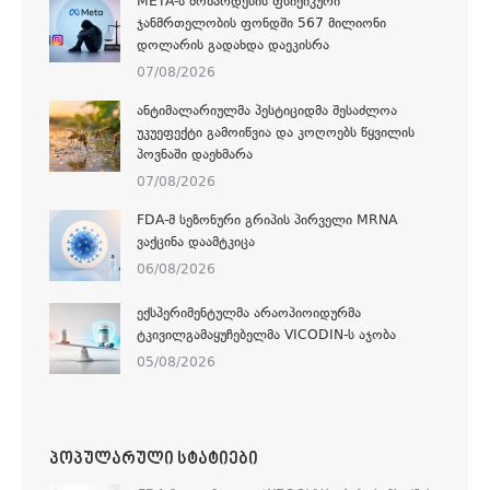
META-Ს ᲛᲝᲖᲐᲠᲓᲔᲑᲘᲡ ᲤᲡᲘᲥᲘᲙᲣᲠᲘ
ᲯᲐᲜᲛᲠᲗᲔᲚᲝᲑᲘᲡ ᲤᲝᲜᲓᲨᲘ 567 ᲛᲘᲚᲘᲝᲜᲘ
ᲓᲝᲚᲐᲠᲘᲡ ᲒᲐᲓᲐᲮᲓᲐ ᲓᲐᲔᲙᲘᲡᲠᲐ
07/08/2026
ᲐᲜᲢᲘᲛᲐᲚᲐᲠᲘᲣᲚᲛᲐ ᲞᲔᲡᲢᲘᲪᲘᲓᲛᲐ ᲨᲔᲡᲐᲫᲚᲝᲐ
ᲣᲙᲣᲔᲤᲔᲥᲢᲘ ᲒᲐᲛᲝᲘᲬᲕᲘᲐ ᲓᲐ ᲙᲝᲦᲝᲔᲑᲡ ᲬᲧᲕᲘᲚᲘᲡ
ᲞᲝᲕᲜᲐᲨᲘ ᲓᲐᲔᲮᲛᲐᲠᲐ
07/08/2026
FDA-Მ ᲡᲔᲖᲝᲜᲣᲠᲘ ᲒᲠᲘᲞᲘᲡ ᲞᲘᲠᲕᲔᲚᲘ MRNA
ᲕᲐᲥᲪᲘᲜᲐ ᲓᲐᲐᲛᲢᲙᲘᲪᲐ
06/08/2026
ᲔᲥᲡᲞᲔᲠᲘᲛᲔᲜᲢᲣᲚᲛᲐ ᲐᲠᲐᲝᲞᲘᲝᲘᲓᲣᲠᲛᲐ
ᲢᲙᲘᲕᲘᲚᲒᲐᲛᲐᲧᲣᲩᲔᲑᲔᲚᲛᲐ VICODIN-Ს ᲐᲯᲝᲑᲐ
05/08/2026
ᲞᲝᲞᲣᲚᲐᲠᲣᲚᲘ ᲡᲢᲐᲢᲘᲔᲑᲘ