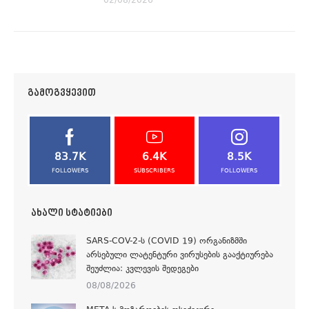
02/08/2026
ᲒᲐᲛᲝᲒᲕᲧᲔᲕᲘᲗ
83.7K
6.4K
8.5K
FOLLOWERS
SUBSCRIBERS
FOLLOWERS
ᲐᲮᲐᲚᲘ ᲡᲢᲐᲢᲘᲔᲑᲘ
SARS-COV-2-Ს (COVID 19) ᲝᲠᲒᲐᲜᲘᲖᲛᲨᲘ
ᲐᲠᲡᲔᲑᲣᲚᲘ ᲚᲐᲢᲔᲜᲢᲣᲠᲘ ᲕᲘᲠᲣᲡᲔᲑᲘᲡ ᲒᲐᲐᲥᲢᲘᲣᲠᲔᲑᲐ
ᲨᲔᲣᲫᲚᲘᲐ: ᲙᲕᲚᲔᲕᲘᲡ ᲨᲔᲓᲔᲒᲔᲑᲘ
08/08/2026