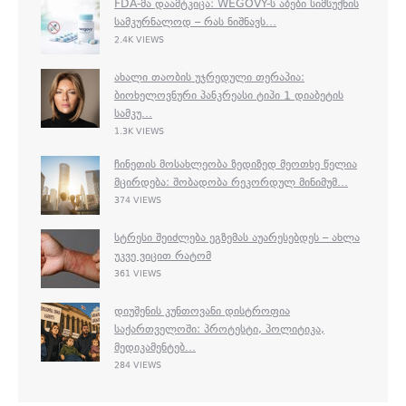
FDA-ᲛᲐ ᲓᲐᲐᲛᲢᲙᲘᲪᲐ: WEGOVY-Ს ᲐᲑᲔᲑᲘ ᲡᲘᲛᲡᲣᲥᲜᲘᲡ
ᲡᲐᲛᲙᲣᲠᲜᲐᲚᲝᲓ – ᲠᲐᲡ ᲜᲘᲨᲜᲐᲕᲡ...
2.4K VIEWS
ᲐᲮᲐᲚᲘ ᲗᲐᲝᲑᲘᲡ ᲣᲯᲠᲔᲓᲣᲚᲘ ᲗᲔᲠᲐᲞᲘᲐ:
ᲑᲘᲝᲮᲔᲚᲝᲕᲜᲣᲠᲘ ᲞᲐᲜᲙᲠᲔᲐᲡᲘ ᲢᲘᲞᲘ 1 ᲓᲘᲐᲑᲔᲢᲘᲡ
ᲡᲐᲛᲙᲣ...
1.3K VIEWS
ᲩᲘᲜᲔᲗᲘᲡ ᲛᲝᲡᲐᲮᲚᲔᲝᲑᲐ ᲖᲔᲓᲘᲖᲔᲓ ᲛᲔᲝᲗᲮᲔ ᲬᲔᲚᲘᲐ
ᲛᲪᲘᲠᲓᲔᲑᲐ: ᲨᲝᲑᲐᲓᲝᲑᲐ ᲠᲔᲙᲝᲠᲓᲣᲚ ᲛᲘᲜᲘᲛᲣᲛ...
374 VIEWS
ᲡᲢᲠᲔᲡᲘ ᲨᲔᲘᲫᲚᲔᲑᲐ ᲔᲒᲖᲔᲛᲐᲡ ᲐᲣᲐᲠᲔᲡᲔᲑᲓᲔᲡ – ᲐᲮᲚᲐ
ᲣᲙᲕᲔ ᲕᲘᲪᲘᲗ ᲠᲐᲢᲝᲛ
361 VIEWS
ᲓᲘᲣᲨᲔᲜᲘᲡ ᲙᲣᲜᲗᲝᲕᲐᲜᲘ ᲓᲘᲡᲢᲠᲝᲤᲘᲐ
ᲡᲐᲥᲐᲠᲗᲕᲔᲚᲝᲨᲘ: ᲞᲠᲝᲢᲔᲡᲢᲘ, ᲞᲝᲚᲘᲢᲘᲙᲐ,
ᲛᲔᲓᲘᲙᲐᲛᲔᲜᲢᲔᲑ...
284 VIEWS