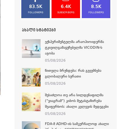
83.5K
6.4K
8.5K
FOLLOWERS
SUBSCRIBERS
FOLLOWERS
ᲐᲮᲐᲚᲘ ᲡᲢᲐᲢᲘᲔᲑᲘ
ᲔᲥᲡᲞᲔᲠᲘᲛᲔᲜᲢᲣᲚᲛᲐ ᲐᲠᲐᲝᲞᲘᲝᲘᲓᲣᲠᲛᲐ
ᲢᲙᲘᲕᲘᲚᲒᲐᲛᲐᲧᲣᲩᲔᲑᲔᲚᲛᲐ VICODIN-Ს
ᲐᲯᲝᲑᲐ
05/08/2026
ᲬᲘᲗᲔᲚᲐ ᲑᲠᲣᲜᲓᲔᲑᲐ: ᲠᲐᲡ ᲒᲕᲔᲣᲑᲜᲔᲑᲐ
ᲒᲚᲝᲑᲐᲚᲣᲠᲘ ᲡᲣᲠᲐᲗᲘ
05/08/2026
ᲨᲔᲡᲐᲫᲚᲝᲐ ᲗᲣ ᲐᲠᲐ ᲡᲘᲚᲓᲔᲜᲐᲤᲘᲚᲛᲐ
(“ᲕᲘᲐᲒᲠᲐᲛ”) ᲙᲘᲑᲝᲡ ᲛᲔᲢᲐᲡᲢᲐᲖᲘᲠᲔᲑᲐ
ᲨᲔᲐᲤᲔᲠᲮᲝᲡ: ᲐᲮᲐᲚᲘ ᲙᲕᲚᲔᲕᲘᲡ ᲨᲔᲓᲔᲒᲔᲑᲘ
05/08/2026
FDA-Მ ADHD-ᲘᲡ ᲡᲐᲛᲙᲣᲠᲜᲐᲚᲝᲓ ᲐᲮᲐᲚᲘ