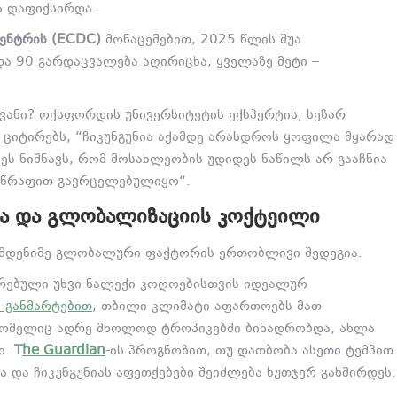
ა დაფიქსირდა.
ენტრის (ECDC)
მონაცემებით, 2025 წლის შუა
ა 90 გარდაცვალება აღირიცხა, ყველაზე მეტი –
ოვანი? ოქსფორდის უნივერსიტეტის ექსპერტის, სეზარ
ი ციტირებს, “ჩიკუნგუნია აქამდე არასდროს ყოფილა მყარად
ეს ნიშნავს, რომ მოსახლეობის უდიდეს ნაწილს არ გააჩნია
სისწრაფით გავრცელებულიყო“.
Ა ᲓᲐ ᲒᲚᲝᲑᲐᲚᲘᲖᲐᲪᲘᲘᲡ ᲙᲝᲥᲢᲔᲘᲚᲘ
 რამდენიმე გლობალური ფაქტორის ერთობლივი შედეგია.
რებული უხვი ნალექი კოღოებისთვის იდეალურ
ს განმარტებით
, თბილი კლიმატი აფართოებს მათ
რომელიც ადრე მხოლოდ ტროპიკებში ბინადრობდა, ახლა
ი.
T
he Guardian
-ის პროგნოზით, თუ დათბობა ასეთი ტემპით
 და ჩიკუნგუნიას აფეთქებები შეიძლება ხუთჯერ გახშირდეს.