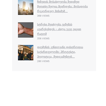
ᲩᲘᲜᲔᲗᲘᲡ ᲛᲝᲡᲐᲮᲚᲔᲝᲑᲐ ᲖᲔᲓᲘᲖᲔᲓ
ᲛᲔᲝᲗᲮᲔ ᲬᲔᲚᲘᲐ ᲛᲪᲘᲠᲓᲔᲑᲐ: ᲨᲝᲑᲐᲓᲝᲑᲐ
ᲠᲔᲙᲝᲠᲓᲣᲚ ᲛᲘᲜᲘᲛᲣᲛ...
369 VIEWS
ᲡᲢᲠᲔᲡᲘ ᲨᲔᲘᲫᲚᲔᲑᲐ ᲔᲒᲖᲔᲛᲐᲡ
ᲐᲣᲐᲠᲔᲡᲔᲑᲓᲔᲡ – ᲐᲮᲚᲐ ᲣᲙᲕᲔ ᲕᲘᲪᲘᲗ
ᲠᲐᲢᲝᲛ
356 VIEWS
ᲓᲘᲣᲨᲔᲜᲘᲡ ᲙᲣᲜᲗᲝᲕᲐᲜᲘ ᲓᲘᲡᲢᲠᲝᲤᲘᲐ
ᲡᲐᲥᲐᲠᲗᲕᲔᲚᲝᲨᲘ: ᲞᲠᲝᲢᲔᲡᲢᲘ,
ᲞᲝᲚᲘᲢᲘᲙᲐ, ᲛᲔᲓᲘᲙᲐᲛᲔᲜᲢᲔᲑ...
280 VIEWS