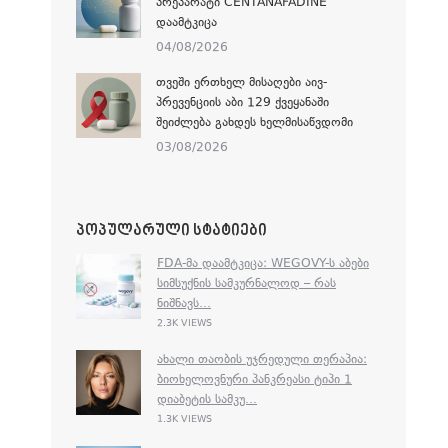
ᲞᲠᲔᲞᲐᲠᲐᲢᲘ CENTANAFADINE
ᲓᲐᲐᲛᲢᲙᲘᲪᲐ
04/08/2026
ᲗᲕᲔᲨᲘ ᲔᲠᲗᲮᲔᲚ ᲛᲘᲡᲐᲦᲔᲑᲘ ᲐᲘᲕ-
ᲞᲠᲔᲕᲔᲜᲪᲘᲘᲡ ᲐᲑᲘ 129 ᲥᲕᲔᲧᲐᲜᲐᲨᲘ
ᲨᲔᲘᲫᲚᲔᲑᲐ ᲒᲐᲮᲓᲔᲡ ᲮᲔᲚᲛᲘᲡᲐᲬᲕᲓᲝᲛᲘ
03/08/2026
ᲞᲝᲞᲣᲚᲐᲠᲣᲚᲘ ᲡᲢᲐᲢᲘᲔᲑᲘ
FDA-ᲛᲐ ᲓᲐᲐᲛᲢᲙᲘᲪᲐ: WEGOVY-Ს ᲐᲑᲔᲑᲘ
ᲡᲘᲛᲡᲣᲥᲜᲘᲡ ᲡᲐᲛᲙᲣᲠᲜᲐᲚᲝᲓ – ᲠᲐᲡ
ᲜᲘᲨᲜᲐᲕᲡ...
2.3K VIEWS
ᲐᲮᲐᲚᲘ ᲗᲐᲝᲑᲘᲡ ᲣᲯᲠᲔᲓᲣᲚᲘ ᲗᲔᲠᲐᲞᲘᲐ:
ᲑᲘᲝᲮᲔᲚᲝᲕᲜᲣᲠᲘ ᲞᲐᲜᲙᲠᲔᲐᲡᲘ ᲢᲘᲞᲘ 1
ᲓᲘᲐᲑᲔᲢᲘᲡ ᲡᲐᲛᲙᲣ...
1.3K VIEWS