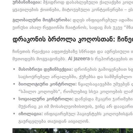
ურბანიზაცია:
მჭიდროდ დასახლებული ქალაქები კოღოე
ყვავილების ქოთნები, მიტოვებული კონტეინერები – ე
გლობალური მოგზაურობა:
დღეს ინფიცირებულ ადამია
ვირუსი ახალ რეგიონში ჩაიტანოს, სადაც მას უკვე “
ᲓᲠᲐᲙᲝᲜᲘᲡ ᲑᲠᲫᲝᲚᲐ ᲙᲝᲦᲝᲡᲗᲐᲜ: ᲩᲘᲜᲔᲗ
ჩინეთის რეაქცია აფეთქებაზე სწრაფი და აგრესიული 
მეთოდებს მოგვაგონებს.
Al Jazeera
-ს რეპორტაჟების თ
მასობრივი დეზინსექცია:
დრონების გამოყენებით ხდ
საცხოვრებელ არეალებში, ქუჩებსა და სამშენებლო
ბიოლოგიური კონტროლი:
წყალსაცავებში უშვებენ
“სპილო კოღოებს“, რომლებიც სხვა კოღოების ლარვ
სოციალური კონტროლი:
დაწესდა მკაცრი ჯარიმებ
მუქარაც კი იმ მოსახლეობისთვის, ვინც არ დააცარ
იზოლაცია:
ინფიცირებულ პაციენტებს კოღოებისგან 
გავრცელება თავიდან აიცილონ.