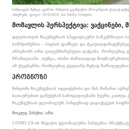
სანდაცვის მუშაკი კვირას, ჩინეთის გუანდუნის პროვინციის ქალაქ დუ
ასხურებს. ფოტო: VCG/VCG via Getty Images.
ᲛᲝᲛᲐᲕᲚᲘᲡ ᲞᲔᲠᲡᲞᲔᲥᲢᲘᲕᲐ: ᲕᲐᲥᲪᲘᲜᲔᲑᲘ
დღეისათვის ჩიკუნგუნიას სპეციფიკური სამკურნალო 
სიმპტომურია – სიცხის დამწევი და ტკივილგამაყუჩებელ
არსებობს ორი ლიცენზირებული ვაქცინა, რომლებიც დ
ბრაზილიაში. თუმცა, ისინი ძირითადად მოგზაურების
იმ ქვეყნებში, რომლებიც ყველაზე მეტად ზარალდებია
ᲞᲠᲝᲒᲜᲝᲖᲘ
ჩინეთში ჩიკუნგუნიას აფეთქებისა და მის მიმართ აგრ
სათაურებით გაშუქებამ საზოგადოებაში ბევრი კითხვა 
ჩიკუნგუნიას გლობალურ პანდემიად გადაქცევის საფრ
მოკლე პასუხი: არა.
COVID-19-ის მსგავსი გლობალური პანდემია პრაქტიკ