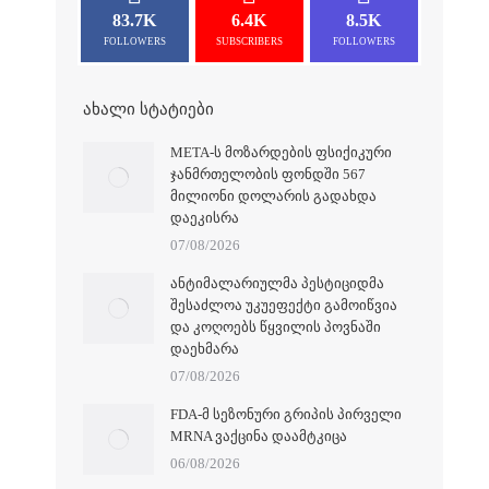
83.7K
6.4K
8.5K
FOLLOWERS
SUBSCRIBERS
FOLLOWERS
ᲐᲮᲐᲚᲘ ᲡᲢᲐᲢᲘᲔᲑᲘ
META-Ს ᲛᲝᲖᲐᲠᲓᲔᲑᲘᲡ ᲤᲡᲘᲥᲘᲙᲣᲠᲘ
ᲯᲐᲜᲛᲠᲗᲔᲚᲝᲑᲘᲡ ᲤᲝᲜᲓᲨᲘ 567
ᲛᲘᲚᲘᲝᲜᲘ ᲓᲝᲚᲐᲠᲘᲡ ᲒᲐᲓᲐᲮᲓᲐ
ᲓᲐᲔᲙᲘᲡᲠᲐ
07/08/2026
ᲐᲜᲢᲘᲛᲐᲚᲐᲠᲘᲣᲚᲛᲐ ᲞᲔᲡᲢᲘᲪᲘᲓᲛᲐ
ᲨᲔᲡᲐᲫᲚᲝᲐ ᲣᲙᲣᲔᲤᲔᲥᲢᲘ ᲒᲐᲛᲝᲘᲬᲕᲘᲐ
ᲓᲐ ᲙᲝᲦᲝᲔᲑᲡ ᲬᲧᲕᲘᲚᲘᲡ ᲞᲝᲕᲜᲐᲨᲘ
ᲓᲐᲔᲮᲛᲐᲠᲐ
07/08/2026
FDA-Მ ᲡᲔᲖᲝᲜᲣᲠᲘ ᲒᲠᲘᲞᲘᲡ ᲞᲘᲠᲕᲔᲚᲘ
MRNA ᲕᲐᲥᲪᲘᲜᲐ ᲓᲐᲐᲛᲢᲙᲘᲪᲐ
06/08/2026