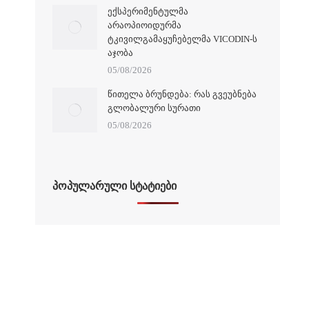
ᲔᲥᲡᲞᲔᲠᲘᲛᲔᲜᲢᲣᲚᲛᲐ
ᲐᲠᲐᲝᲞᲘᲝᲘᲓᲣᲠᲛᲐ
ᲢᲙᲘᲕᲘᲚᲒᲐᲛᲐᲧᲣᲩᲔᲑᲔᲚᲛᲐ VICODIN-Ს
ᲐᲯᲝᲑᲐ
05/08/2026
ᲬᲘᲗᲔᲚᲐ ᲑᲠᲣᲜᲓᲔᲑᲐ: ᲠᲐᲡ ᲒᲕᲔᲣᲑᲜᲔᲑᲐ
ᲒᲚᲝᲑᲐᲚᲣᲠᲘ ᲡᲣᲠᲐᲗᲘ
05/08/2026
ᲞᲝᲞᲣᲚᲐᲠᲣᲚᲘ ᲡᲢᲐᲢᲘᲔᲑᲘ