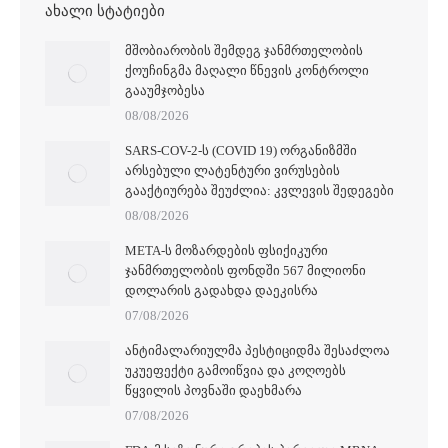
ᲐᲮᲐᲚᲘ ᲡᲢᲐᲢᲘᲔᲑᲘ
ᲛᲨᲝᲑᲘᲐᲠᲝᲑᲘᲡ ᲨᲔᲛᲓᲔᲒ ᲯᲐᲜᲛᲠᲗᲔᲚᲝᲑᲘᲡ
ᲥᲝᲣᲩᲘᲜᲒᲛᲐ ᲛᲐᲦᲐᲚᲘ ᲬᲜᲔᲕᲘᲡ ᲙᲝᲜᲢᲠᲝᲚᲘ
ᲒᲐᲐᲣᲛᲯᲝᲑᲔᲡᲐ
08/08/2026
SARS-COV-2-Ს (COVID 19) ᲝᲠᲒᲐᲜᲘᲖᲛᲨᲘ
ᲐᲠᲡᲔᲑᲣᲚᲘ ᲚᲐᲢᲔᲜᲢᲣᲠᲘ ᲕᲘᲠᲣᲡᲔᲑᲘᲡ
ᲒᲐᲐᲥᲢᲘᲣᲠᲔᲑᲐ ᲨᲔᲣᲫᲚᲘᲐ: ᲙᲕᲚᲔᲕᲘᲡ ᲨᲔᲓᲔᲒᲔᲑᲘ
08/08/2026
META-Ს ᲛᲝᲖᲐᲠᲓᲔᲑᲘᲡ ᲤᲡᲘᲥᲘᲙᲣᲠᲘ
ᲯᲐᲜᲛᲠᲗᲔᲚᲝᲑᲘᲡ ᲤᲝᲜᲓᲨᲘ 567 ᲛᲘᲚᲘᲝᲜᲘ
ᲓᲝᲚᲐᲠᲘᲡ ᲒᲐᲓᲐᲮᲓᲐ ᲓᲐᲔᲙᲘᲡᲠᲐ
07/08/2026
ᲐᲜᲢᲘᲛᲐᲚᲐᲠᲘᲣᲚᲛᲐ ᲞᲔᲡᲢᲘᲪᲘᲓᲛᲐ ᲨᲔᲡᲐᲫᲚᲝᲐ
ᲣᲙᲣᲔᲤᲔᲥᲢᲘ ᲒᲐᲛᲝᲘᲬᲕᲘᲐ ᲓᲐ ᲙᲝᲦᲝᲔᲑᲡ
ᲬᲧᲕᲘᲚᲘᲡ ᲞᲝᲕᲜᲐᲨᲘ ᲓᲐᲔᲮᲛᲐᲠᲐ
07/08/2026