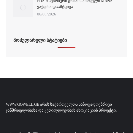
FDA-Მ ᲡᲔᲖᲝᲜᲣᲠᲘ ᲒᲠᲘᲞᲘᲡ ᲞᲘᲠᲕᲔᲚᲘ MRNA
ᲕᲐᲥᲪᲘᲜᲐ ᲓᲐᲐᲛᲢᲙᲘᲪᲐ
06/08/2026
ᲞᲝᲞᲣᲚᲐᲠᲣᲚᲘ ᲡᲢᲐᲢᲘᲔᲑᲘ
WWW.GOWELL.GE ᲐᲠᲘᲡ ᲡᲐᲥᲐᲠᲗᲕᲔᲚᲝᲡ ᲡᲐᲖᲝᲒᲐᲓᲝᲔᲑᲠᲘᲕᲘ
ᲯᲐᲜᲛᲠᲗᲔᲚᲝᲑᲘᲡᲐ ᲓᲐ ᲙᲔᲗᲘᲚᲓᲦᲔᲝᲑᲘᲡ ᲐᲡᲝᲪᲘᲐᲪᲘᲘᲡ ᲞᲠᲝᲔᲥᲢᲘ.