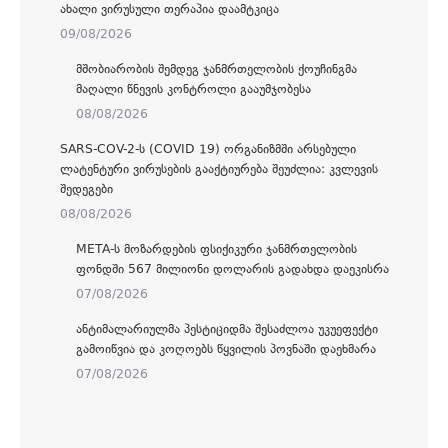
ᲐᲮᲐᲚᲘ ᲕᲘᲠᲣᲡᲣᲚᲘ ᲗᲔᲠᲐᲞᲘᲐ ᲓᲐᲐᲛᲢᲙᲘᲪᲐ
09/08/2026
ᲛᲨᲝᲑᲘᲐᲠᲝᲑᲘᲡ ᲨᲔᲛᲓᲔᲒ ᲯᲐᲜᲛᲠᲗᲔᲚᲝᲑᲘᲡ ᲥᲝᲣᲩᲘᲜᲒᲛᲐ
ᲛᲐᲦᲐᲚᲘ ᲬᲜᲔᲕᲘᲡ ᲙᲝᲜᲢᲠᲝᲚᲘ ᲒᲐᲐᲣᲛᲯᲝᲑᲔᲡᲐ
08/08/2026
SARS-COV-2-Ს (COVID 19) ᲝᲠᲒᲐᲜᲘᲖᲛᲨᲘ ᲐᲠᲡᲔᲑᲣᲚᲘ
ᲚᲐᲢᲔᲜᲢᲣᲠᲘ ᲕᲘᲠᲣᲡᲔᲑᲘᲡ ᲒᲐᲐᲥᲢᲘᲣᲠᲔᲑᲐ ᲨᲔᲣᲫᲚᲘᲐ: ᲙᲕᲚᲔᲕᲘᲡ
ᲨᲔᲓᲔᲒᲔᲑᲘ
08/08/2026
META-Ს ᲛᲝᲖᲐᲠᲓᲔᲑᲘᲡ ᲤᲡᲘᲥᲘᲙᲣᲠᲘ ᲯᲐᲜᲛᲠᲗᲔᲚᲝᲑᲘᲡ
ᲤᲝᲜᲓᲨᲘ 567 ᲛᲘᲚᲘᲝᲜᲘ ᲓᲝᲚᲐᲠᲘᲡ ᲒᲐᲓᲐᲮᲓᲐ ᲓᲐᲔᲙᲘᲡᲠᲐ
07/08/2026
ᲐᲜᲢᲘᲛᲐᲚᲐᲠᲘᲣᲚᲛᲐ ᲞᲔᲡᲢᲘᲪᲘᲓᲛᲐ ᲨᲔᲡᲐᲫᲚᲝᲐ ᲣᲙᲣᲔᲤᲔᲥᲢᲘ
ᲒᲐᲛᲝᲘᲬᲕᲘᲐ ᲓᲐ ᲙᲝᲦᲝᲔᲑᲡ ᲬᲧᲕᲘᲚᲘᲡ ᲞᲝᲕᲜᲐᲨᲘ ᲓᲐᲔᲮᲛᲐᲠᲐ
07/08/2026