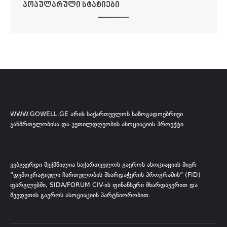
ᲞᲝᲞᲣᲚᲐᲠᲣᲚᲘ ᲡᲢᲐᲢᲘᲔᲑᲘ
WWW.GOWELL.GE ᲐᲠᲘᲡ ᲡᲐᲥᲐᲠᲗᲕᲔᲚᲝᲡ ᲡᲐᲖᲝᲒᲐᲓᲝᲔᲑᲠᲘᲕᲘ
ᲯᲐᲜᲛᲠᲗᲔᲚᲝᲑᲘᲡᲐ ᲓᲐ ᲙᲔᲗᲘᲚᲓᲦᲔᲝᲑᲘᲡ ᲐᲡᲝᲪᲘᲐᲪᲘᲘᲡ ᲞᲠᲝᲔᲥᲢᲘ.
ᲕᲔᲑᲒᲕᲔᲠᲓᲘ ᲨᲔᲥᲛᲜᲘᲚᲘᲐ ᲡᲐᲥᲐᲠᲗᲕᲔᲚᲝᲡ ᲒᲐᲔᲠᲝᲡ ᲐᲡᲝᲪᲘᲐᲪᲘᲘᲡ ᲛᲘᲔᲠ
“ᲓᲔᲛᲝᲙᲠᲐᲢᲘᲣᲚᲘ ᲩᲐᲠᲗᲣᲚᲝᲑᲘᲡ ᲛᲮᲐᲠᲓᲐᲭᲔᲠᲘᲡ ᲞᲠᲝᲒᲠᲐᲛᲘᲡ” (FID)
ᲤᲐᲠᲒᲚᲔᲑᲨᲘ, SIDA/FORUM CIV-ᲘᲡ ᲤᲘᲜᲐᲜᲡᲣᲠᲘ ᲛᲮᲐᲠᲓᲐᲭᲔᲠᲘᲗ ᲓᲐ
ᲨᲕᲔᲓᲔᲗᲘᲡ ᲒᲐᲔᲠᲝᲡ ᲐᲡᲝᲪᲘᲐᲪᲘᲘᲡ ᲞᲐᲠᲢᲜᲘᲝᲠᲝᲑᲘᲗ.