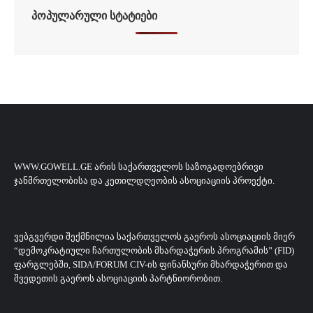
ᲞᲝᲞᲣᲚᲐᲠᲣᲚᲘ ᲡᲢᲐᲢᲘᲔᲑᲘ
WWW.GOWELL.GE ᲐᲠᲘᲡ ᲡᲐᲥᲐᲠᲗᲕᲔᲚᲝᲡ ᲡᲐᲖᲝᲒᲐᲓᲝᲔᲑᲠᲘᲕᲘ
ᲯᲐᲜᲛᲠᲗᲔᲚᲝᲑᲘᲡᲐ ᲓᲐ ᲙᲔᲗᲘᲚᲓᲦᲔᲝᲑᲘᲡ ᲐᲡᲝᲪᲘᲐᲪᲘᲘᲡ ᲞᲠᲝᲔᲥᲢᲘ.
ᲕᲔᲑᲒᲕᲔᲠᲓᲘ ᲨᲔᲥᲛᲜᲘᲚᲘᲐ ᲡᲐᲥᲐᲠᲗᲕᲔᲚᲝᲡ ᲒᲐᲔᲠᲝᲡ ᲐᲡᲝᲪᲘᲐᲪᲘᲘᲡ ᲛᲘᲔᲠ
“ᲓᲔᲛᲝᲙᲠᲐᲢᲘᲣᲚᲘ ᲩᲐᲠᲗᲣᲚᲝᲑᲘᲡ ᲛᲮᲐᲠᲓᲐᲭᲔᲠᲘᲡ ᲞᲠᲝᲒᲠᲐᲛᲘᲡ” (FID)
ᲤᲐᲠᲒᲚᲔᲑᲨᲘ, SIDA/FORUM CIV-ᲘᲡ ᲤᲘᲜᲐᲜᲡᲣᲠᲘ ᲛᲮᲐᲠᲓᲐᲭᲔᲠᲘᲗ ᲓᲐ
ᲨᲕᲔᲓᲔᲗᲘᲡ ᲒᲐᲔᲠᲝᲡ ᲐᲡᲝᲪᲘᲐᲪᲘᲘᲡ ᲞᲐᲠᲢᲜᲘᲝᲠᲝᲑᲘᲗ.