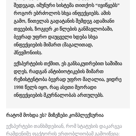
ᲨᲔᲓᲔᲒᲐᲓ, ᲘᲛᲣᲜᲣᲠᲘ ᲡᲘᲡᲢᲔᲛᲐ ᲗᲘᲗᲥᲝᲡ “ᲘᲕᲘᲬᲧᲔᲑᲡ”
ᲠᲝᲒᲝᲠ ᲔᲑᲠᲫᲝᲚᲝᲡ ᲡᲮᲕᲐ ᲘᲜᲤᲔᲥᲪᲘᲔᲑᲡ. ᲐᲛᲘᲡ
ᲒᲐᲛᲝ, ᲬᲘᲗᲔᲚᲐᲡ ᲒᲐᲓᲐᲢᲐᲜᲘᲡ ᲨᲔᲛᲓᲔᲒ ᲐᲓᲐᲛᲘᲐᲜᲘ
ᲗᲕᲔᲔᲑᲘᲡ, ᲖᲝᲒᲯᲔᲠ ᲙᲘ ᲬᲚᲔᲑᲘᲡ ᲒᲐᲜᲛᲐᲕᲚᲝᲑᲐᲨᲘ,
ᲑᲔᲕᲠᲐᲓ ᲣᲤᲠᲝ ᲓᲐᲣᲪᲕᲔᲚᲘ ᲮᲓᲔᲑᲐ ᲡᲮᲕᲐ
ᲘᲜᲤᲔᲥᲪᲘᲔᲑᲘᲡ ᲛᲘᲛᲐᲠᲗ (ᲛᲐᲒᲐᲚᲘᲗᲐᲓ,
ᲞᲜᲔᲕᲛᲝᲜᲘᲘᲡ).
ᲔᲥᲡᲞᲔᲠᲢᲔᲑᲘᲡ ᲗᲥᲛᲘᲗ, ᲔᲡ ᲒᲐᲜᲡᲐᲙᲣᲗᲠᲔᲑᲘᲗ ᲡᲐᲨᲘᲨᲘᲐ
ᲓᲦᲔᲡ, ᲠᲐᲓᲒᲐᲜ ᲐᲜᲢᲘᲑᲘᲝᲢᲘᲙᲔᲑᲘᲡ ᲛᲘᲛᲐᲠᲗ
ᲠᲔᲖᲘᲡᲢᲔᲜᲢᲝᲑᲐ ᲑᲔᲕᲠᲐᲓ ᲣᲤᲠᲝ ᲛᲐᲦᲐᲚᲘᲐ, ᲕᲘᲓᲠᲔ
1998 ᲬᲔᲚᲡ ᲘᲧᲝ, ᲠᲐᲪ ᲐᲡᲔᲗᲘ ᲛᲔᲝᲠᲐᲓᲘ
ᲘᲜᲤᲔᲥᲪᲘᲔᲑᲘᲡ ᲛᲙᲣᲠᲜᲐᲚᲝᲑᲐᲡ ᲐᲠᲗᲣᲚᲔᲑᲡ.
ᲠᲐᲢᲝᲛ ᲛᲝᲮᲓᲐ ᲔᲡ? ᲛᲘᲖᲔᲖᲔᲑᲘ ᲙᲝᲛᲞᲚᲔᲥᲡᲣᲠᲘᲐ
ექსპერტები თანხმდებიან, რომ სტატუსის დაკარგვა
რამდენიმე ფაქტორის ერთობლიობამ გამოიწვია: