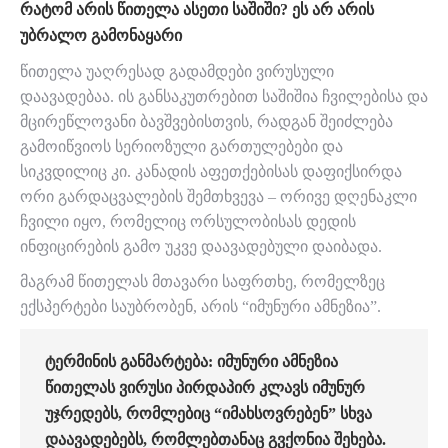
ᲠᲐᲢᲝᲛ ᲐᲠᲘᲡ ᲬᲘᲗᲔᲚᲐ ᲐᲡᲔᲗᲘ ᲡᲐᲨᲘᲨᲘ? ᲔᲡ ᲐᲠ ᲐᲠᲘᲡ
ᲣᲑᲠᲐᲚᲝ ᲒᲐᲛᲝᲜᲐᲧᲐᲠᲘ
წითელა უაღრესად გადამდები ვირუსული
დაავადებაა. ის განსაკუთრებით საშიშია ჩვილებისა და
მცირეწლოვანი ბავშვებისთვის, რადგან შეიძლება
გამოიწვიოს სერიოზული გართულებები და
სიკვდილიც კი. კანადის აფეთქებისას დაფიქსირდა
ორი გარდაცვალების შემთხვევა – ორივე დღენაკლი
ჩვილი იყო, რომელიც ორსულობისას დედის
ინფიცირების გამო უკვე დაავადებული დაიბადა.
მაგრამ წითელას მთავარი საფრთხე, რომელზეც
ექსპერტები საუბრობენ, არის “იმუნური ამნეზია”.
ᲢᲔᲠᲛᲘᲜᲘᲡ ᲒᲐᲜᲛᲐᲠᲢᲔᲑᲐ: ᲘᲛᲣᲜᲣᲠᲘ ᲐᲛᲜᲔᲖᲘᲐ
ᲬᲘᲗᲔᲚᲐᲡ ᲕᲘᲠᲣᲡᲘ ᲞᲘᲠᲓᲐᲞᲘᲠ ᲙᲚᲐᲕᲡ ᲘᲛᲣᲜᲣᲠ
ᲣᲯᲠᲔᲓᲔᲑᲡ, ᲠᲝᲛᲚᲔᲑᲘᲪ “ᲘᲛᲐᲮᲡᲝᲕᲠᲔᲑᲔᲜ” ᲡᲮᲕᲐ
ᲓᲐᲐᲕᲐᲓᲔᲑᲔᲑᲡ, ᲠᲝᲛᲚᲔᲑᲗᲐᲜᲐᲪ ᲒᲕᲥᲝᲜᲘᲐ ᲨᲔᲮᲔᲑᲐ.