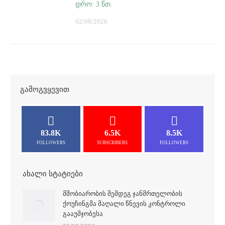
02/08/2026
ᲒᲐᲛᲝᲒᲕᲧᲔᲕᲘᲗ
83.8K
6.5K
8.5K
FOLLOWERS
SUBSCRIBERS
FOLLOWERS
ᲐᲮᲐᲚᲘ ᲡᲢᲐᲢᲘᲔᲑᲘ
ᲛᲨᲝᲑᲘᲐᲠᲝᲑᲘᲡ ᲨᲔᲛᲓᲔᲒ ᲯᲐᲜᲛᲠᲗᲔᲚᲝᲑᲘᲡ
ᲥᲝᲣᲩᲘᲜᲒᲛᲐ ᲛᲐᲦᲐᲚᲘ ᲬᲜᲔᲕᲘᲡ ᲙᲝᲜᲢᲠᲝᲚᲘ
ᲒᲐᲐᲣᲛᲯᲝᲑᲔᲡᲐ