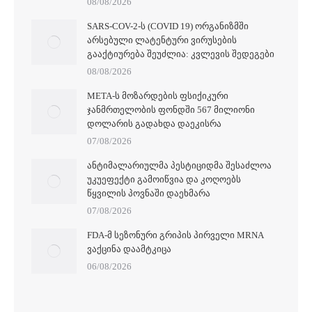
08/08/2026
SARS-COV-2-Ს (COVID 19) ᲝᲠᲒᲐᲜᲘᲖᲛᲨᲘ
ᲐᲠᲡᲔᲑᲣᲚᲘ ᲚᲐᲢᲔᲜᲢᲣᲠᲘ ᲕᲘᲠᲣᲡᲔᲑᲘᲡ
ᲒᲐᲐᲥᲢᲘᲣᲠᲔᲑᲐ ᲨᲔᲣᲫᲚᲘᲐ: ᲙᲕᲚᲔᲕᲘᲡ ᲨᲔᲓᲔᲒᲔᲑᲘ
08/08/2026
META-Ს ᲛᲝᲖᲐᲠᲓᲔᲑᲘᲡ ᲤᲡᲘᲥᲘᲙᲣᲠᲘ
ᲯᲐᲜᲛᲠᲗᲔᲚᲝᲑᲘᲡ ᲤᲝᲜᲓᲨᲘ 567 ᲛᲘᲚᲘᲝᲜᲘ
ᲓᲝᲚᲐᲠᲘᲡ ᲒᲐᲓᲐᲮᲓᲐ ᲓᲐᲔᲙᲘᲡᲠᲐ
07/08/2026
ᲐᲜᲢᲘᲛᲐᲚᲐᲠᲘᲣᲚᲛᲐ ᲞᲔᲡᲢᲘᲪᲘᲓᲛᲐ ᲨᲔᲡᲐᲫᲚᲝᲐ
ᲣᲙᲣᲔᲤᲔᲥᲢᲘ ᲒᲐᲛᲝᲘᲬᲕᲘᲐ ᲓᲐ ᲙᲝᲦᲝᲔᲑᲡ
ᲬᲧᲕᲘᲚᲘᲡ ᲞᲝᲕᲜᲐᲨᲘ ᲓᲐᲔᲮᲛᲐᲠᲐ
07/08/2026
FDA-Მ ᲡᲔᲖᲝᲜᲣᲠᲘ ᲒᲠᲘᲞᲘᲡ ᲞᲘᲠᲕᲔᲚᲘ MRNA
ᲕᲐᲥᲪᲘᲜᲐ ᲓᲐᲐᲛᲢᲙᲘᲪᲐ
06/08/2026