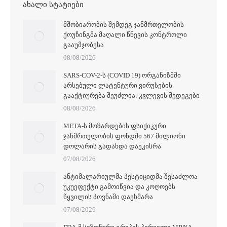
ᲐᲮᲐᲚᲘ ᲡᲢᲐᲢᲘᲔᲑᲘ
ᲛᲨᲝᲑᲘᲐᲠᲝᲑᲘᲡ ᲨᲔᲛᲓᲔᲒ ᲯᲐᲜᲛᲠᲗᲔᲚᲝᲑᲘᲡ
ᲥᲝᲣᲩᲘᲜᲒᲛᲐ ᲛᲐᲦᲐᲚᲘ ᲬᲜᲔᲕᲘᲡ ᲙᲝᲜᲢᲠᲝᲚᲘ
ᲒᲐᲐᲣᲛᲯᲝᲑᲔᲡᲐ
08/08/2026
SARS-COV-2-Ს (COVID 19) ᲝᲠᲒᲐᲜᲘᲖᲛᲨᲘ
ᲐᲠᲡᲔᲑᲣᲚᲘ ᲚᲐᲢᲔᲜᲢᲣᲠᲘ ᲕᲘᲠᲣᲡᲔᲑᲘᲡ
ᲒᲐᲐᲥᲢᲘᲣᲠᲔᲑᲐ ᲨᲔᲣᲫᲚᲘᲐ: ᲙᲕᲚᲔᲕᲘᲡ ᲨᲔᲓᲔᲒᲔᲑᲘ
08/08/2026
META-Ს ᲛᲝᲖᲐᲠᲓᲔᲑᲘᲡ ᲤᲡᲘᲥᲘᲙᲣᲠᲘ
ᲯᲐᲜᲛᲠᲗᲔᲚᲝᲑᲘᲡ ᲤᲝᲜᲓᲨᲘ 567 ᲛᲘᲚᲘᲝᲜᲘ
ᲓᲝᲚᲐᲠᲘᲡ ᲒᲐᲓᲐᲮᲓᲐ ᲓᲐᲔᲙᲘᲡᲠᲐ
07/08/2026
ᲐᲜᲢᲘᲛᲐᲚᲐᲠᲘᲣᲚᲛᲐ ᲞᲔᲡᲢᲘᲪᲘᲓᲛᲐ ᲨᲔᲡᲐᲫᲚᲝᲐ
ᲣᲙᲣᲔᲤᲔᲥᲢᲘ ᲒᲐᲛᲝᲘᲬᲕᲘᲐ ᲓᲐ ᲙᲝᲦᲝᲔᲑᲡ
ᲬᲧᲕᲘᲚᲘᲡ ᲞᲝᲕᲜᲐᲨᲘ ᲓᲐᲔᲮᲛᲐᲠᲐ
07/08/2026