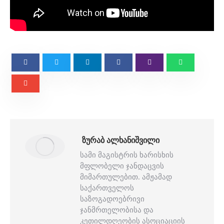
ᲖᲣᲠᲐᲑ ᲐᲚᲮᲐᲜᲘᲨᲕᲘᲚᲘ
სამი მაგისტრის ხარისხის
მფლობელი ჯანდაცვის
მიმართულებით. ამჟამად
საქართველოს
საზოგადოებრივი
ჯანმრთელობისა და
კეთილდღეობის ასოციაციის