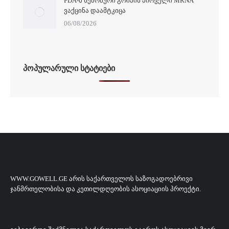
FDA-Მ ᲡᲔᲖᲝᲜᲣᲠᲘ ᲒᲠᲘᲞᲘᲡ ᲞᲘᲠᲕᲔᲚᲘ MRNA
ᲕᲐᲥᲪᲘᲜᲐ ᲓᲐᲐᲛᲢᲙᲘᲪᲐ
06/08/2026
ᲞᲝᲞᲣᲚᲐᲠᲣᲚᲘ ᲡᲢᲐᲢᲘᲔᲑᲘ
WWW.GOWELL.GE ᲐᲠᲘᲡ ᲡᲐᲥᲐᲠᲗᲕᲔᲚᲝᲡ ᲡᲐᲖᲝᲒᲐᲓᲝᲔᲑᲠᲘᲕᲘ
ᲯᲐᲜᲛᲠᲗᲔᲚᲝᲑᲘᲡᲐ ᲓᲐ ᲙᲔᲗᲘᲚᲓᲦᲔᲝᲑᲘᲡ ᲐᲡᲝᲪᲘᲐᲪᲘᲘᲡ ᲞᲠᲝᲔᲥᲢᲘ.