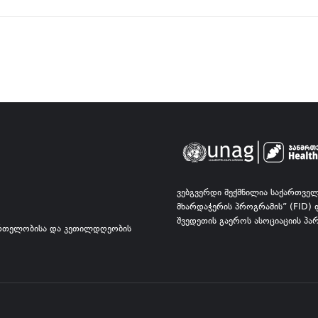
ᲕᲔᲑᲒᲕᲔᲠᲓᲘ ᲨᲔᲥᲛᲜᲘᲚᲘᲐ ᲡᲐᲥᲐᲠᲗᲕᲔ
ᲛᲮᲐᲠᲓᲐᲭᲔᲠᲘᲡ ᲞᲠᲝᲒᲠᲐᲛᲘᲡ” (FID)
ᲨᲕᲔᲓᲔᲗᲘᲡ ᲒᲐᲔᲠᲝᲡ ᲐᲡᲝᲪᲘᲐᲪᲘᲘᲡ Პ
ᲠᲗᲔᲚᲝᲑᲘᲡᲐ ᲓᲐ ᲙᲔᲗᲘᲚᲓᲦᲔᲝᲑᲘᲡ