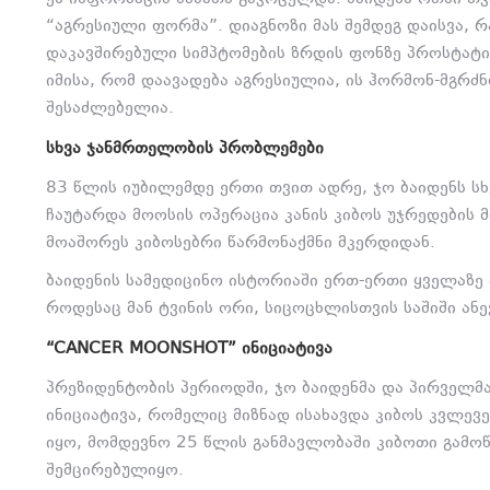
“აგრესიული ფორმა”. დიაგნოზი მას შემდეგ დაისვა, 
დაკავშირებული სიმპტომების ზრდის ფონზე პროსტატის
იმისა, რომ დაავადება აგრესიულია, ის ჰორმონ-მგრძნ
შესაძლებელია.
ᲡᲮᲕᲐ ᲯᲐᲜᲛᲠᲗᲔᲚᲝᲑᲘᲡ ᲞᲠᲝᲑᲚᲔᲛᲔᲑᲘ
83 წლის იუბილემდე ერთი თვით ადრე, ჯო ბაიდენს ს
ჩაუტარდა მოოსის ოპერაცია კანის კიბოს უჯრედების 
მოაშორეს კიბოსებრი წარმონაქმნი მკერდიდან.
ბაიდენის სამედიცინო ისტორიაში ერთ-ერთი ყველაზე 
როდესაც მან ტვინის ორი, სიცოცხლისთვის საშიში ანე
“CANCER MOONSHOT” ᲘᲜᲘᲪᲘᲐᲢᲘᲕᲐ
პრეზიდენტობის პერიოდში, ჯო ბაიდენმა და პირველმა
ინიციატივა, რომელიც მიზნად ისახავდა კიბოს კვლევე
იყო, მომდევნო 25 წლის განმავლობაში კიბოთი გამო
შემცირებულიყო.