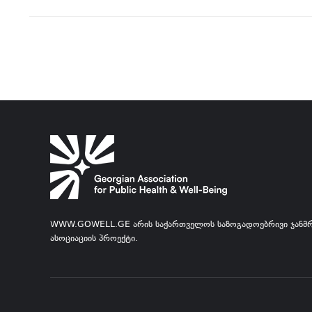
WWW.GOWELL.GE ᲐᲠᲘᲡ ᲡᲐᲥᲐᲠᲗᲕᲔᲚᲝᲡ ᲡᲐᲖᲝᲒᲐᲓᲝᲔᲑᲠᲘᲕᲘ ᲯᲐᲜᲛ
ᲐᲡᲝᲪᲘᲐᲪᲘᲘᲡ ᲞᲠᲝᲔᲥᲢᲘ.