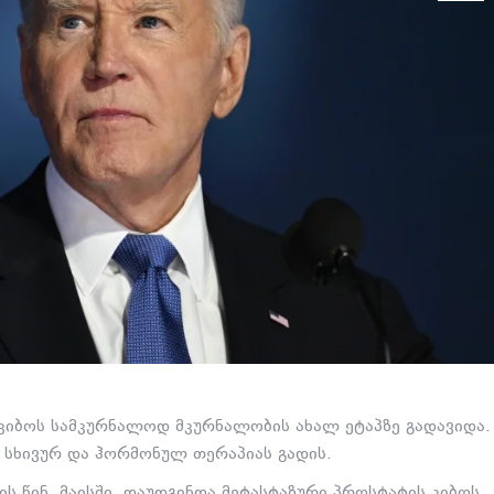
 კიბოს სამკურნალოდ მკურნალობის ახალ ეტაპზე გადავიდა.
დ სხივურ და ჰორმონულ თერაპიას გადის.
ს წინ, მაისში, დაუდგინდა მეტასტაზური პროსტატის კიბოს