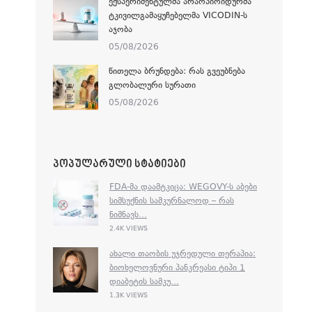
ᲔᲥᲡᲞᲔᲠᲘᲛᲔᲜᲢᲣᲚᲛᲐ ᲐᲠᲐᲝᲞᲘᲝᲘᲓᲣᲠᲛᲐ
ᲢᲙᲘᲕᲘᲚᲒᲐᲛᲐᲧᲣᲩᲔᲑᲔᲚᲛᲐ VICODIN-Ს
ᲐᲯᲝᲑᲐ
05/08/2026
ᲬᲘᲗᲔᲚᲐ ᲑᲠᲣᲜᲓᲔᲑᲐ: ᲠᲐᲡ ᲒᲕᲔᲣᲑᲜᲔᲑᲐ
ᲒᲚᲝᲑᲐᲚᲣᲠᲘ ᲡᲣᲠᲐᲗᲘ
05/08/2026
ᲞᲝᲞᲣᲚᲐᲠᲣᲚᲘ ᲡᲢᲐᲢᲘᲔᲑᲘ
FDA-ᲛᲐ ᲓᲐᲐᲛᲢᲙᲘᲪᲐ: WEGOVY-Ს ᲐᲑᲔᲑᲘ
ᲡᲘᲛᲡᲣᲥᲜᲘᲡ ᲡᲐᲛᲙᲣᲠᲜᲐᲚᲝᲓ – ᲠᲐᲡ
ᲜᲘᲨᲜᲐᲕᲡ...
2.4K VIEWS
ᲐᲮᲐᲚᲘ ᲗᲐᲝᲑᲘᲡ ᲣᲯᲠᲔᲓᲣᲚᲘ ᲗᲔᲠᲐᲞᲘᲐ:
ᲑᲘᲝᲮᲔᲚᲝᲕᲜᲣᲠᲘ ᲞᲐᲜᲙᲠᲔᲐᲡᲘ ᲢᲘᲞᲘ 1
ᲓᲘᲐᲑᲔᲢᲘᲡ ᲡᲐᲛᲙᲣ...
1.3K VIEWS