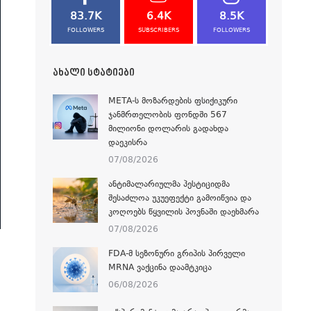
83.7K
6.4K
8.5K
FOLLOWERS
SUBSCRIBERS
FOLLOWERS
ᲐᲮᲐᲚᲘ ᲡᲢᲐᲢᲘᲔᲑᲘ
META-Ს ᲛᲝᲖᲐᲠᲓᲔᲑᲘᲡ ᲤᲡᲘᲥᲘᲙᲣᲠᲘ
ᲯᲐᲜᲛᲠᲗᲔᲚᲝᲑᲘᲡ ᲤᲝᲜᲓᲨᲘ 567
ᲛᲘᲚᲘᲝᲜᲘ ᲓᲝᲚᲐᲠᲘᲡ ᲒᲐᲓᲐᲮᲓᲐ
ᲓᲐᲔᲙᲘᲡᲠᲐ
07/08/2026
ᲐᲜᲢᲘᲛᲐᲚᲐᲠᲘᲣᲚᲛᲐ ᲞᲔᲡᲢᲘᲪᲘᲓᲛᲐ
ᲨᲔᲡᲐᲫᲚᲝᲐ ᲣᲙᲣᲔᲤᲔᲥᲢᲘ ᲒᲐᲛᲝᲘᲬᲕᲘᲐ ᲓᲐ
ᲙᲝᲦᲝᲔᲑᲡ ᲬᲧᲕᲘᲚᲘᲡ ᲞᲝᲕᲜᲐᲨᲘ ᲓᲐᲔᲮᲛᲐᲠᲐ
07/08/2026
FDA-Მ ᲡᲔᲖᲝᲜᲣᲠᲘ ᲒᲠᲘᲞᲘᲡ ᲞᲘᲠᲕᲔᲚᲘ
MRNA ᲕᲐᲥᲪᲘᲜᲐ ᲓᲐᲐᲛᲢᲙᲘᲪᲐ
06/08/2026