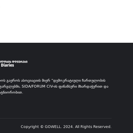
ᲚᲝᲡ ᲒᲐᲔᲠᲝᲡ ᲐᲡᲝᲪᲘᲐᲪᲘᲘᲡ ᲛᲘᲔᲠ “ᲓᲔᲛᲝᲙᲠᲐᲢᲘᲣᲚᲘ ᲩᲐᲠᲗᲣᲚᲝᲑᲘᲡ
 ᲤᲐᲠᲒᲚᲔᲑᲨᲘ, SIDA/FORUM CIV-ᲘᲡ ᲤᲘᲜᲐᲜᲡᲣᲠᲘ ᲛᲮᲐᲠᲓᲐᲭᲔᲠᲘᲗ ᲓᲐ
ᲐᲠᲢᲜᲘᲝᲠᲝᲑᲘᲗ.
Copyright © GOWELL. 2024. All Rights Reserved.