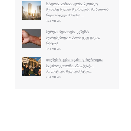
ᲩᲘᲜᲔᲗᲘᲡ ᲛᲝᲡᲐᲮᲚᲔᲝᲑᲐ ᲖᲔᲓᲘᲖᲔᲓ
ᲛᲔᲝᲗᲮᲔ ᲬᲔᲚᲘᲐ ᲛᲪᲘᲠᲓᲔᲑᲐ: ᲨᲝᲑᲐᲓᲝᲑᲐ
ᲠᲔᲙᲝᲠᲓᲣᲚ ᲛᲘᲜᲘᲛᲣᲛ...
374 VIEWS
ᲡᲢᲠᲔᲡᲘ ᲨᲔᲘᲫᲚᲔᲑᲐ ᲔᲒᲖᲔᲛᲐᲡ
ᲐᲣᲐᲠᲔᲡᲔᲑᲓᲔᲡ – ᲐᲮᲚᲐ ᲣᲙᲕᲔ ᲕᲘᲪᲘᲗ
ᲠᲐᲢᲝᲛ
361 VIEWS
ᲓᲘᲣᲨᲔᲜᲘᲡ ᲙᲣᲜᲗᲝᲕᲐᲜᲘ ᲓᲘᲡᲢᲠᲝᲤᲘᲐ
ᲡᲐᲥᲐᲠᲗᲕᲔᲚᲝᲨᲘ: ᲞᲠᲝᲢᲔᲡᲢᲘ,
ᲞᲝᲚᲘᲢᲘᲙᲐ, ᲛᲔᲓᲘᲙᲐᲛᲔᲜᲢᲔᲑ...
284 VIEWS