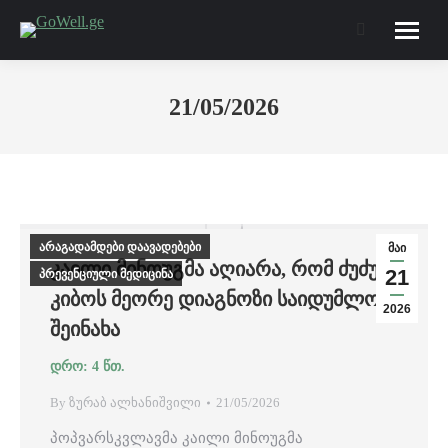
Search:
21/05/2026
არაგადამდები დაავადებები
მაი
ᲙᲐᲘᲚᲘ ᲛᲘᲜᲝᲣᲒᲛᲐ ᲐᲦᲘᲐᲠᲐ, ᲠᲝᲛ ᲫᲣᲫᲣᲡ
21
პრევენციული მედიცინა
ᲙᲘᲑᲝᲡ ᲛᲔᲝᲠᲔ ᲓᲘᲐᲒᲜᲝᲖᲘ ᲡᲐᲘᲓᲣᲛᲚᲝᲓ
2026
ᲨᲔᲘᲜᲐᲮᲐ
By
ზურაბ ალხანიშვილი
21/05/2026
პოპვარსკვლავმა კაილი მინოუგმა