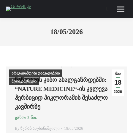
Search:
18/05/2026
არაგადამდები დაავადებები
მაი
ᲜᲐᲬᲚᲐᲕᲘᲡ ᲙᲘᲑᲝ ᲐᲮᲐᲚᲒᲐᲖᲠᲓᲔᲑᲨᲘ:
18
მედიკამენტები
“NATURE MEDICINE“-ᲘᲡ ᲙᲕᲚᲔᲕᲐ
2026
ᲰᲔᲠᲑᲘᲪᲘᲓ ᲞᲘᲙᲚᲝᲠᲐᲛᲘᲡ ᲨᲔᲡᲐᲫᲚᲝ
ᲙᲐᲕᲨᲘᲠᲖᲔ
By
ზურაბ ალხანიშვილი
18/05/2026