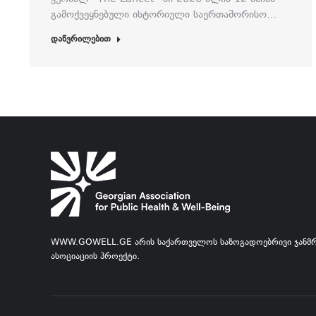
გამოქვეყნებული ისტორიული საერთაშორისო…
დაწვრილებით
WWW.GOWELL.GE ᲐᲠᲘᲡ ᲡᲐᲥᲐᲠᲗᲕᲔᲚᲝᲡ ᲡᲐᲖᲝᲒᲐᲓᲝᲔᲑᲠᲘᲕᲘ ᲯᲐᲜᲛ
ᲐᲡᲝᲪᲘᲐᲪᲘᲘᲡ ᲞᲠᲝᲔᲥᲢᲘ.