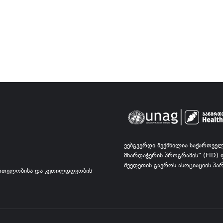
ᲕᲔᲑᲒᲕᲔᲠᲓᲘ ᲨᲔᲥᲛᲜᲘᲚᲘᲐ ᲡᲐᲥᲐᲠᲗᲕᲔ
ᲛᲮᲐᲠᲓᲐᲭᲔᲠᲘᲡ ᲞᲠᲝᲒᲠᲐᲛᲘᲡ” (FID)
ᲨᲕᲔᲓᲔᲗᲘᲡ ᲒᲐᲔᲠᲝᲡ ᲐᲡᲝᲪᲘᲐᲪᲘᲘᲡ Პ
ᲠᲗᲔᲚᲝᲑᲘᲡᲐ ᲓᲐ ᲙᲔᲗᲘᲚᲓᲦᲔᲝᲑᲘᲡ