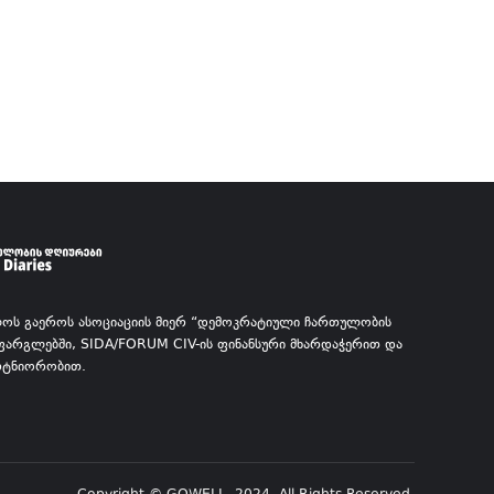
ᲚᲝᲡ ᲒᲐᲔᲠᲝᲡ ᲐᲡᲝᲪᲘᲐᲪᲘᲘᲡ ᲛᲘᲔᲠ “ᲓᲔᲛᲝᲙᲠᲐᲢᲘᲣᲚᲘ ᲩᲐᲠᲗᲣᲚᲝᲑᲘᲡ
 ᲤᲐᲠᲒᲚᲔᲑᲨᲘ, SIDA/FORUM CIV-ᲘᲡ ᲤᲘᲜᲐᲜᲡᲣᲠᲘ ᲛᲮᲐᲠᲓᲐᲭᲔᲠᲘᲗ ᲓᲐ
ᲐᲠᲢᲜᲘᲝᲠᲝᲑᲘᲗ.