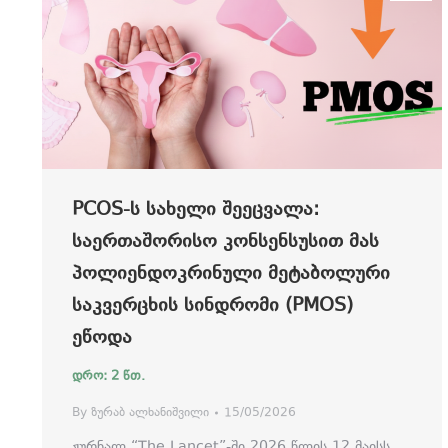
PCOS-Ს ᲡᲐᲮᲔᲚᲘ ᲨᲔᲔᲪᲕᲐᲚᲐ:
ᲡᲐᲔᲠᲗᲐᲨᲝᲠᲘᲡᲝ ᲙᲝᲜᲡᲔᲜᲡᲣᲡᲘᲗ ᲛᲐᲡ
ᲞᲝᲚᲘᲔᲜᲓᲝᲙᲠᲘᲜᲣᲚᲘ ᲛᲔᲢᲐᲑᲝᲚᲣᲠᲘ
ᲡᲐᲙᲕᲔᲠᲪᲮᲘᲡ ᲡᲘᲜᲓᲠᲝᲛᲘ (PMOS)
ᲔᲬᲝᲓᲐ
By
ზურაბ ალხანიშვილი
15/05/2026
ჟურნალ “The Lancet”-ში 2026 წლის 12 მაისს