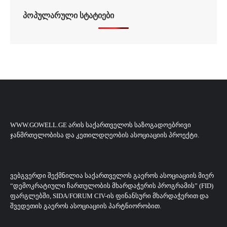
ᲞᲝᲞᲣᲚᲐᲠᲣᲚᲘ ᲡᲢᲐᲢᲘᲔᲑᲘ
WWW.GOWELL.GE ᲐᲠᲘᲡ ᲡᲐᲥᲐᲠᲗᲕᲔᲚᲝᲡ ᲡᲐᲖᲝᲒᲐᲓᲝᲔᲑᲠᲘᲕᲘ
ᲯᲐᲜᲛᲠᲗᲔᲚᲝᲑᲘᲡᲐ ᲓᲐ ᲙᲔᲗᲘᲚᲓᲦᲔᲝᲑᲘᲡ ᲐᲡᲝᲪᲘᲐᲪᲘᲘᲡ ᲞᲠᲝᲔᲥᲢᲘ.
ᲕᲔᲑᲒᲕᲔᲠᲓᲘ ᲨᲔᲥᲛᲜᲘᲚᲘᲐ ᲡᲐᲥᲐᲠᲗᲕᲔᲚᲝᲡ ᲒᲐᲔᲠᲝᲡ ᲐᲡᲝᲪᲘᲐᲪᲘᲘᲡ ᲛᲘᲔᲠ
“ᲓᲔᲛᲝᲙᲠᲐᲢᲘᲣᲚᲘ ᲩᲐᲠᲗᲣᲚᲝᲑᲘᲡ ᲛᲮᲐᲠᲓᲐᲭᲔᲠᲘᲡ ᲞᲠᲝᲒᲠᲐᲛᲘᲡ” (FID)
ᲤᲐᲠᲒᲚᲔᲑᲨᲘ, SIDA/FORUM CIV-ᲘᲡ ᲤᲘᲜᲐᲜᲡᲣᲠᲘ ᲛᲮᲐᲠᲓᲐᲭᲔᲠᲘᲗ ᲓᲐ
ᲨᲕᲔᲓᲔᲗᲘᲡ ᲒᲐᲔᲠᲝᲡ ᲐᲡᲝᲪᲘᲐᲪᲘᲘᲡ ᲞᲐᲠᲢᲜᲘᲝᲠᲝᲑᲘᲗ.