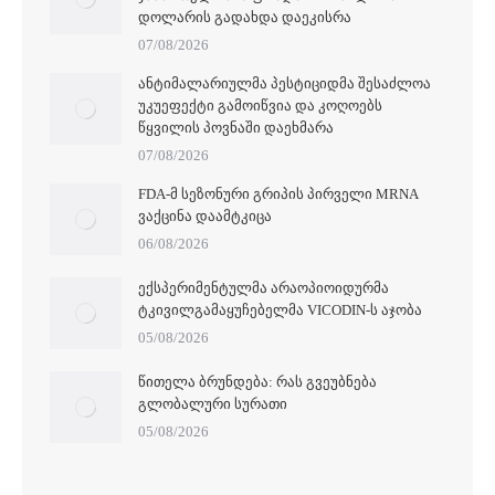
ᲓᲝᲚᲐᲠᲘᲡ ᲒᲐᲓᲐᲮᲓᲐ ᲓᲐᲔᲙᲘᲡᲠᲐ
07/08/2026
ᲐᲜᲢᲘᲛᲐᲚᲐᲠᲘᲣᲚᲛᲐ ᲞᲔᲡᲢᲘᲪᲘᲓᲛᲐ ᲨᲔᲡᲐᲫᲚᲝᲐ
ᲣᲙᲣᲔᲤᲔᲥᲢᲘ ᲒᲐᲛᲝᲘᲬᲕᲘᲐ ᲓᲐ ᲙᲝᲦᲝᲔᲑᲡ
ᲬᲧᲕᲘᲚᲘᲡ ᲞᲝᲕᲜᲐᲨᲘ ᲓᲐᲔᲮᲛᲐᲠᲐ
07/08/2026
FDA-Მ ᲡᲔᲖᲝᲜᲣᲠᲘ ᲒᲠᲘᲞᲘᲡ ᲞᲘᲠᲕᲔᲚᲘ MRNA
ᲕᲐᲥᲪᲘᲜᲐ ᲓᲐᲐᲛᲢᲙᲘᲪᲐ
06/08/2026
ᲔᲥᲡᲞᲔᲠᲘᲛᲔᲜᲢᲣᲚᲛᲐ ᲐᲠᲐᲝᲞᲘᲝᲘᲓᲣᲠᲛᲐ
ᲢᲙᲘᲕᲘᲚᲒᲐᲛᲐᲧᲣᲩᲔᲑᲔᲚᲛᲐ VICODIN-Ს ᲐᲯᲝᲑᲐ
05/08/2026
ᲬᲘᲗᲔᲚᲐ ᲑᲠᲣᲜᲓᲔᲑᲐ: ᲠᲐᲡ ᲒᲕᲔᲣᲑᲜᲔᲑᲐ
ᲒᲚᲝᲑᲐᲚᲣᲠᲘ ᲡᲣᲠᲐᲗᲘ
05/08/2026