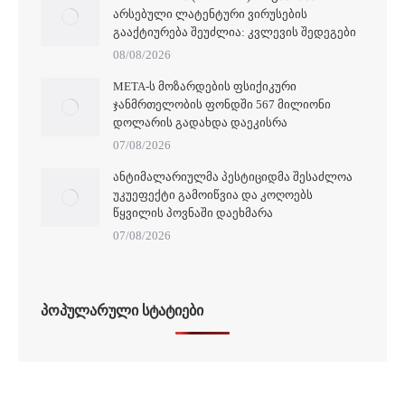
ᲐᲠᲡᲔᲑᲣᲚᲘ ᲚᲐᲢᲔᲜᲢᲣᲠᲘ ᲕᲘᲠᲣᲡᲔᲑᲘᲡ
ᲒᲐᲐᲥᲢᲘᲣᲠᲔᲑᲐ ᲨᲔᲣᲫᲚᲘᲐ: ᲙᲕᲚᲔᲕᲘᲡ ᲨᲔᲓᲔᲒᲔᲑᲘ
08/08/2026
META-Ს ᲛᲝᲖᲐᲠᲓᲔᲑᲘᲡ ᲤᲡᲘᲥᲘᲙᲣᲠᲘ
ᲯᲐᲜᲛᲠᲗᲔᲚᲝᲑᲘᲡ ᲤᲝᲜᲓᲨᲘ 567 ᲛᲘᲚᲘᲝᲜᲘ
ᲓᲝᲚᲐᲠᲘᲡ ᲒᲐᲓᲐᲮᲓᲐ ᲓᲐᲔᲙᲘᲡᲠᲐ
07/08/2026
ᲐᲜᲢᲘᲛᲐᲚᲐᲠᲘᲣᲚᲛᲐ ᲞᲔᲡᲢᲘᲪᲘᲓᲛᲐ ᲨᲔᲡᲐᲫᲚᲝᲐ
ᲣᲙᲣᲔᲤᲔᲥᲢᲘ ᲒᲐᲛᲝᲘᲬᲕᲘᲐ ᲓᲐ ᲙᲝᲦᲝᲔᲑᲡ
ᲬᲧᲕᲘᲚᲘᲡ ᲞᲝᲕᲜᲐᲨᲘ ᲓᲐᲔᲮᲛᲐᲠᲐ
07/08/2026
ᲞᲝᲞᲣᲚᲐᲠᲣᲚᲘ ᲡᲢᲐᲢᲘᲔᲑᲘ