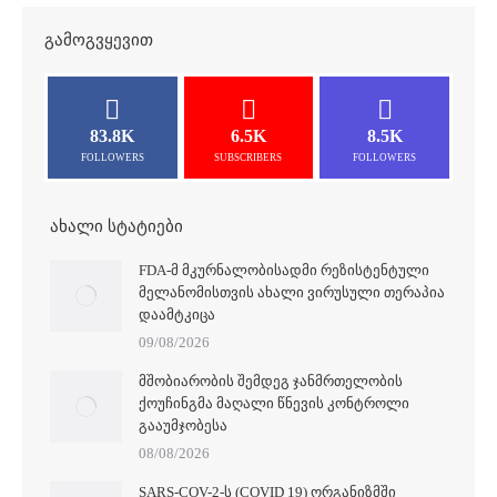
ᲒᲐᲛᲝᲒᲕᲧᲔᲕᲘᲗ
83.8K
6.5K
8.5K
FOLLOWERS
SUBSCRIBERS
FOLLOWERS
ᲐᲮᲐᲚᲘ ᲡᲢᲐᲢᲘᲔᲑᲘ
FDA-Მ ᲛᲙᲣᲠᲜᲐᲚᲝᲑᲘᲡᲐᲓᲛᲘ ᲠᲔᲖᲘᲡᲢᲔᲜᲢᲣᲚᲘ
ᲛᲔᲚᲐᲜᲝᲛᲘᲡᲗᲕᲘᲡ ᲐᲮᲐᲚᲘ ᲕᲘᲠᲣᲡᲣᲚᲘ ᲗᲔᲠᲐᲞᲘᲐ
ᲓᲐᲐᲛᲢᲙᲘᲪᲐ
09/08/2026
ᲛᲨᲝᲑᲘᲐᲠᲝᲑᲘᲡ ᲨᲔᲛᲓᲔᲒ ᲯᲐᲜᲛᲠᲗᲔᲚᲝᲑᲘᲡ
ᲥᲝᲣᲩᲘᲜᲒᲛᲐ ᲛᲐᲦᲐᲚᲘ ᲬᲜᲔᲕᲘᲡ ᲙᲝᲜᲢᲠᲝᲚᲘ
ᲒᲐᲐᲣᲛᲯᲝᲑᲔᲡᲐ
08/08/2026
SARS-COV-2-Ს (COVID 19) ᲝᲠᲒᲐᲜᲘᲖᲛᲨᲘ