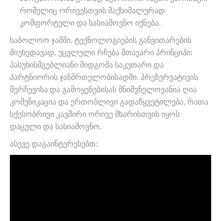
რომელიც ორივესთვის მაქსიმალურად
კომფორტული და სასიამოვნო იქნება.
საბოლოო ჯამში, ტექნოლოგიების განვითარების
მიუხედავად, უცვლელი რჩება მთავარი პრინციპი:
პასუხისმგებლიანი მიდგომა საკუთარი და
პარტნიორის ჯანმრთელობისადმი. პრეზერვატივის
შერჩევისა და გამოყენებისას მნიშვნელოვანია ღია
კომუნიკაცია და ერთობლივი გადაწყვეტილება, რათა
სქესობრივი კავშირი ორივე მხარისთვის იყოს
დაცული და სასიამოვნო.
ასევე დაგაინტერესებთ: