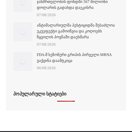
ᲯᲐᲜᲛᲠᲗᲔᲚᲝᲑᲘᲡ ᲤᲝᲜᲓᲨᲘ 567 ᲛᲘᲚᲘᲝᲜᲘ
ᲓᲝᲚᲐᲠᲘᲡ ᲒᲐᲓᲐᲮᲓᲐ ᲓᲐᲔᲙᲘᲡᲠᲐ
07/08/2026
ᲐᲜᲢᲘᲛᲐᲚᲐᲠᲘᲣᲚᲛᲐ ᲞᲔᲡᲢᲘᲪᲘᲓᲛᲐ ᲨᲔᲡᲐᲫᲚᲝᲐ
ᲣᲙᲣᲔᲤᲔᲥᲢᲘ ᲒᲐᲛᲝᲘᲬᲕᲘᲐ ᲓᲐ ᲙᲝᲦᲝᲔᲑᲡ
ᲬᲧᲕᲘᲚᲘᲡ ᲞᲝᲕᲜᲐᲨᲘ ᲓᲐᲔᲮᲛᲐᲠᲐ
07/08/2026
FDA-Მ ᲡᲔᲖᲝᲜᲣᲠᲘ ᲒᲠᲘᲞᲘᲡ ᲞᲘᲠᲕᲔᲚᲘ MRNA
ᲕᲐᲥᲪᲘᲜᲐ ᲓᲐᲐᲛᲢᲙᲘᲪᲐ
06/08/2026
ᲞᲝᲞᲣᲚᲐᲠᲣᲚᲘ ᲡᲢᲐᲢᲘᲔᲑᲘ