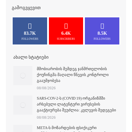
ᲒᲐᲛᲝᲒᲕᲧᲔᲕᲘᲗ
83.7K
6.4K
8.5K
FOLLOWERS
SUBSCRIBERS
FOLLOWERS
ᲐᲮᲐᲚᲘ ᲡᲢᲐᲢᲘᲔᲑᲘ
ᲛᲨᲝᲑᲘᲐᲠᲝᲑᲘᲡ ᲨᲔᲛᲓᲔᲒ ᲯᲐᲜᲛᲠᲗᲔᲚᲝᲑᲘᲡ
ᲥᲝᲣᲩᲘᲜᲒᲛᲐ ᲛᲐᲦᲐᲚᲘ ᲬᲜᲔᲕᲘᲡ ᲙᲝᲜᲢᲠᲝᲚᲘ
ᲒᲐᲐᲣᲛᲯᲝᲑᲔᲡᲐ
08/08/2026
SARS-COV-2-Ს (COVID 19) ᲝᲠᲒᲐᲜᲘᲖᲛᲨᲘ
ᲐᲠᲡᲔᲑᲣᲚᲘ ᲚᲐᲢᲔᲜᲢᲣᲠᲘ ᲕᲘᲠᲣᲡᲔᲑᲘᲡ
ᲒᲐᲐᲥᲢᲘᲣᲠᲔᲑᲐ ᲨᲔᲣᲫᲚᲘᲐ: ᲙᲕᲚᲔᲕᲘᲡ ᲨᲔᲓᲔᲒᲔᲑᲘ
08/08/2026
META-Ს ᲛᲝᲖᲐᲠᲓᲔᲑᲘᲡ ᲤᲡᲘᲥᲘᲙᲣᲠᲘ