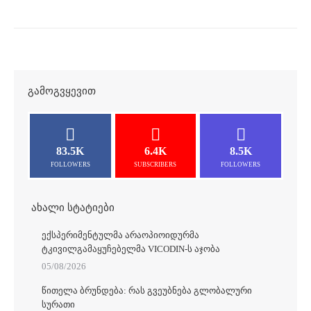
ᲒᲐᲛᲝᲒᲕᲧᲔᲕᲘᲗ
83.5K
6.4K
8.5K
FOLLOWERS
SUBSCRIBERS
FOLLOWERS
ᲐᲮᲐᲚᲘ ᲡᲢᲐᲢᲘᲔᲑᲘ
ᲔᲥᲡᲞᲔᲠᲘᲛᲔᲜᲢᲣᲚᲛᲐ ᲐᲠᲐᲝᲞᲘᲝᲘᲓᲣᲠᲛᲐ
ᲢᲙᲘᲕᲘᲚᲒᲐᲛᲐᲧᲣᲩᲔᲑᲔᲚᲛᲐ VICODIN-Ს ᲐᲯᲝᲑᲐ
05/08/2026
ᲬᲘᲗᲔᲚᲐ ᲑᲠᲣᲜᲓᲔᲑᲐ: ᲠᲐᲡ ᲒᲕᲔᲣᲑᲜᲔᲑᲐ ᲒᲚᲝᲑᲐᲚᲣᲠᲘ
ᲡᲣᲠᲐᲗᲘ