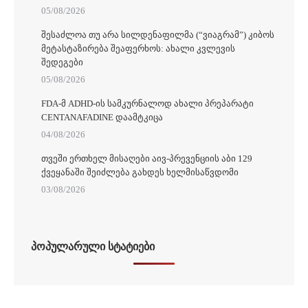
05/08/2026
ᲨᲔᲡᲐᲫᲚᲝᲐ ᲗᲣ ᲐᲠᲐ ᲡᲘᲚᲓᲔᲜᲐᲤᲘᲚᲛᲐ (“ᲕᲘᲐᲒᲠᲐᲛ”) ᲙᲘᲑᲝᲡ
ᲛᲔᲢᲐᲡᲢᲐᲖᲘᲠᲔᲑᲐ ᲨᲔᲐᲤᲔᲠᲮᲝᲡ: ᲐᲮᲐᲚᲘ ᲙᲕᲚᲔᲕᲘᲡ
ᲨᲔᲓᲔᲒᲔᲑᲘ
05/08/2026
FDA-Მ ADHD-ᲘᲡ ᲡᲐᲛᲙᲣᲠᲜᲐᲚᲝᲓ ᲐᲮᲐᲚᲘ ᲞᲠᲔᲞᲐᲠᲐᲢᲘ
CENTANAFADINE ᲓᲐᲐᲛᲢᲙᲘᲪᲐ
04/08/2026
ᲗᲕᲔᲨᲘ ᲔᲠᲗᲮᲔᲚ ᲛᲘᲡᲐᲦᲔᲑᲘ ᲐᲘᲕ-ᲞᲠᲔᲕᲔᲜᲪᲘᲘᲡ ᲐᲑᲘ 129
ᲥᲕᲔᲧᲐᲜᲐᲨᲘ ᲨᲔᲘᲫᲚᲔᲑᲐ ᲒᲐᲮᲓᲔᲡ ᲮᲔᲚᲛᲘᲡᲐᲬᲕᲓᲝᲛᲘ
03/08/2026
ᲞᲝᲞᲣᲚᲐᲠᲣᲚᲘ ᲡᲢᲐᲢᲘᲔᲑᲘ