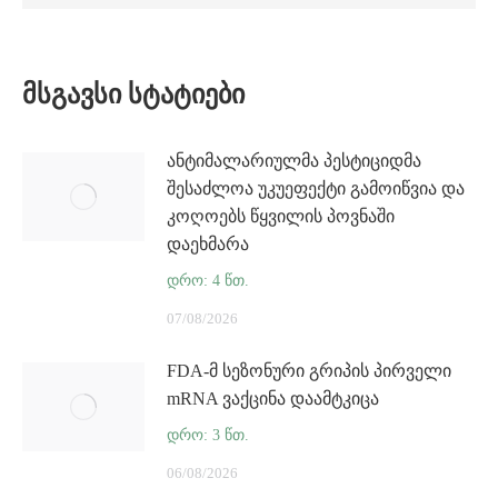
ᲛᲡᲒᲐᲕᲡᲘ ᲡᲢᲐᲢᲘᲔᲑᲘ
ანტიმალარიულმა პესტიციდმა
შესაძლოა უკუეფექტი გამოიწვია და
კოღოებს წყვილის პოვნაში
დაეხმარა
07/08/2026
FDA-მ სეზონური გრიპის პირველი
mRNA ვაქცინა დაამტკიცა
06/08/2026