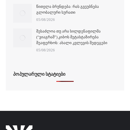
ᲬᲘᲗᲔᲚᲐ ᲑᲠᲣᲜᲓᲔᲑᲐ: ᲠᲐᲡ ᲒᲕᲔᲣᲑᲜᲔᲑᲐ
ᲒᲚᲝᲑᲐᲚᲣᲠᲘ ᲡᲣᲠᲐᲗᲘ
05/08/2026
ᲨᲔᲡᲐᲫᲚᲝᲐ ᲗᲣ ᲐᲠᲐ ᲡᲘᲚᲓᲔᲜᲐᲤᲘᲚᲛᲐ
(“ᲕᲘᲐᲒᲠᲐᲛ”) ᲙᲘᲑᲝᲡ ᲛᲔᲢᲐᲡᲢᲐᲖᲘᲠᲔᲑᲐ
ᲨᲔᲐᲤᲔᲠᲮᲝᲡ: ᲐᲮᲐᲚᲘ ᲙᲕᲚᲔᲕᲘᲡ ᲨᲔᲓᲔᲒᲔᲑᲘ
05/08/2026
ᲞᲝᲞᲣᲚᲐᲠᲣᲚᲘ ᲡᲢᲐᲢᲘᲔᲑᲘ