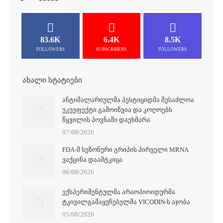
83.6K
6.4K
8.5K
FOLLOWERS
SUBSCRIBERS
FOLLOWERS
ᲐᲮᲐᲚᲘ ᲡᲢᲐᲢᲘᲔᲑᲘ
ᲐᲜᲢᲘᲛᲐᲚᲐᲠᲘᲣᲚᲛᲐ ᲞᲔᲡᲢᲘᲪᲘᲓᲛᲐ ᲨᲔᲡᲐᲫᲚᲝᲐ
ᲣᲙᲣᲔᲤᲔᲥᲢᲘ ᲒᲐᲛᲝᲘᲬᲕᲘᲐ ᲓᲐ ᲙᲝᲦᲝᲔᲑᲡ
ᲬᲧᲕᲘᲚᲘᲡ ᲞᲝᲕᲜᲐᲨᲘ ᲓᲐᲔᲮᲛᲐᲠᲐ
07/08/2026
FDA-Მ ᲡᲔᲖᲝᲜᲣᲠᲘ ᲒᲠᲘᲞᲘᲡ ᲞᲘᲠᲕᲔᲚᲘ MRNA
ᲕᲐᲥᲪᲘᲜᲐ ᲓᲐᲐᲛᲢᲙᲘᲪᲐ
06/08/2026
ᲔᲥᲡᲞᲔᲠᲘᲛᲔᲜᲢᲣᲚᲛᲐ ᲐᲠᲐᲝᲞᲘᲝᲘᲓᲣᲠᲛᲐ
ᲢᲙᲘᲕᲘᲚᲒᲐᲛᲐᲧᲣᲩᲔᲑᲔᲚᲛᲐ VICODIN-Ს ᲐᲯᲝᲑᲐ
05/08/2026